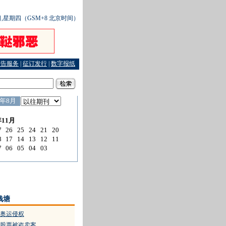
1日,星期四（GSM+8 北京时间）
广告服务
|
征订发行
|
数字报纸
我省紧锣密鼓整肃奥运侵权
·
长虹卧波 清风拂面
钱塘
奥运侵权
股票被盗卖案