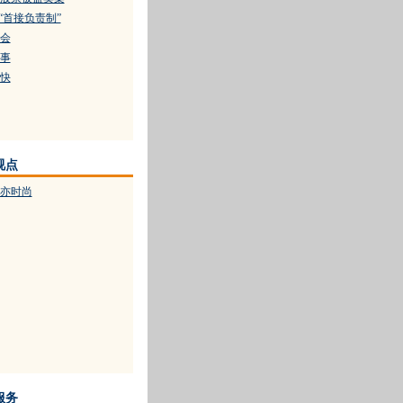
“首接负责制”
会
事
快
视点
亦时尚
服务