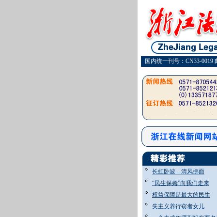
国内统一刊号：CN33-0019 
长虹卧波 清风拂面
“民生保姆”向我们走来
权益保障是最大的民生
失主义养行窃者女儿