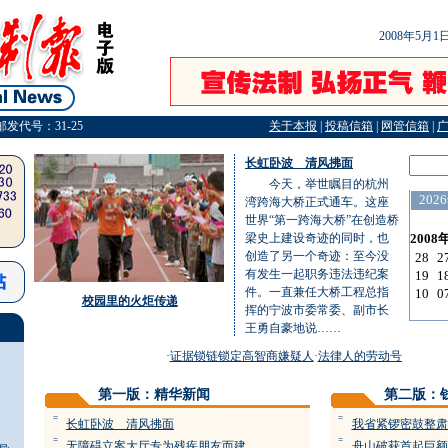
2008年5月
邮发代号：31-25
关于本报
|
投稿信箱
|
网管信箱
|
长虹卧波 清风拂面
今天，举世瞩目的杭州
湾跨海大桥正式通车。这座
世界“第一跨海大桥”在创造桥
梁史上建设奇迹的同时，也
创造了另一个奇迹：至今没
有发生一起职务违法违纪案
件。一直兼任大桥工程总指
校园里的火炬传递
挥的宁波市委常委、副市长
王勇自豪地说……
·
证据锁链锁定高智商嫌疑人
·
法律人的劳动号子亦时尚
·
第一版：精华新闻
第二版：
=
=
长虹卧波 清风拂面
我省紧锣密鼓整肃
=
=
无障碍立案大厅专为残疾朋友而建
舟山破获首起巨额