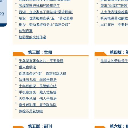
导
=
=
劳模警察把维和经验用活了
警车“冷漠症”呼唤
=
=
西湖 企业家当了回法律“需求顾问”
人大代表现身检委
QQ
=
=
瑞安 优秀检察官获“五一”劳动奖章
听劳模讲劳动的故
=
=
桐乡 劳动者维权走上“高速公路”
出门在外 不要赶
=
休刊启事
=
校园里的火炬传递
第三版：世相
第四版：
=
=
千岛湖有张金名片：平安旅游
法律人的劳动号子
=
僧人也学法
=
伪造收条讨“债” 戳穿把戏认错
=
法律当儿戏 老赖坐班房
=
十年积怨深 民警解心结
=
手机塞烟壳 藏入垃圾篓
=
天热争风扇 伤人坐班房
=
套件迷彩服 冒充联防队
=
体检不用花钱啦
第五版：副刊
第六版：