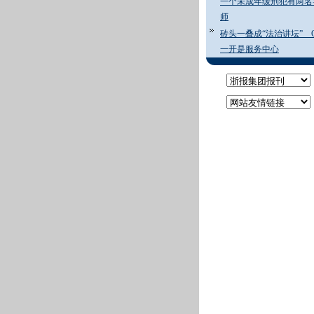
一个未成年缓刑犯有两名
师
砖头一叠成“法治讲坛” 
一开是服务中心