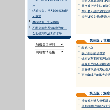
田头议发展农家问民
人
=
天台首个治安防范协
=
结对扶贫，授人以鱼莫如授
东阳老人建起消防宣
=
人以渔
海宁诉讼文书就照这
祭祖踏青 安全相伴
不断创新发展“枫桥经验”
全面提升综治工作水平
第三版：世相
=
救助小鸟
=
骗子编织的玫瑰梦
=
针对盗车案民警严防
=
事败贿手机不成砸砖
=
男友做不成持刀砍伤
=
两岸咖啡厅酝酿大发
第五版：深度
=
社会资本进入律师所：
=
创新枫桥经验构筑平