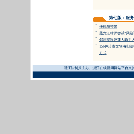
第七版：服务
=
违规酿苦果
=
黑龙江律师尝试“风险
=
邻居家狗咬死人狗主人
=
156件珍贵文物海归
方式
浙江法制报主办、浙江在线新闻网站平台支持