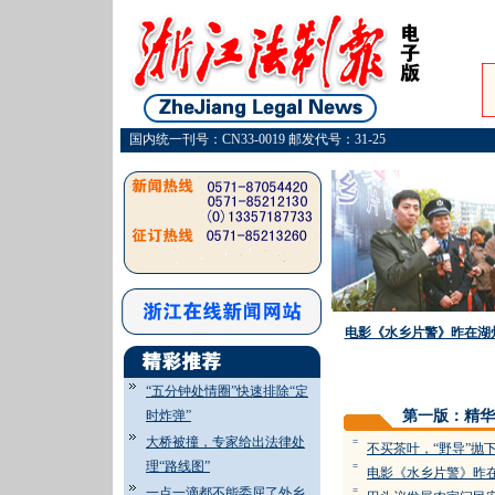
国内统一刊号：CN33-0019 邮发代号：31-25
电影《水乡片警》昨在湖
“五分钟处情圈”快速排除“定
时炸弹”
第一版：精华
大桥被撞，专家给出法律处
=
不买茶叶，“野导”抛
理“路线图”
=
电影《水乡片警》昨
一点一滴都不能委屈了外乡
=