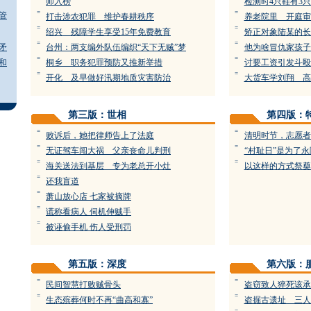
师入榜
检测时4只鞋有3
=
=
管
打击涉农犯罪 维护春耕秩序
养老院里 开庭审
=
=
绍兴 残障学生享受15年免费教育
矫正对象陆某的长
=
=
矛
台州：两支编外队伍编织“天下无贼”梦
他为啥冒仇家孩子
=
=
和
桐乡 职务犯罪预防又推新举措
讨要工资引发斗殴
=
=
开化 及早做好汛期地质灾害防治
大货车学刘翔 高
第三版：世相
第四版：
=
=
败诉后，她把律师告上了法庭
清明时节，志愿者
=
=
无证驾车闯大祸 父亲丧命儿判刑
“村耻日”是为了
=
=
海关送法到基层 专为老总开小灶
以这样的方式祭奠
=
还我盲道
=
萧山放心店 七家被摘牌
=
谎称看病人 伺机伸贼手
=
被诬偷手机 伤人受刑罚
第五版：深度
第六版：
=
=
民间智慧打败贼骨头
盗窃致人猝死该承
=
=
生态殡葬何时不再“曲高和寡”
盗掘古遗址 三人