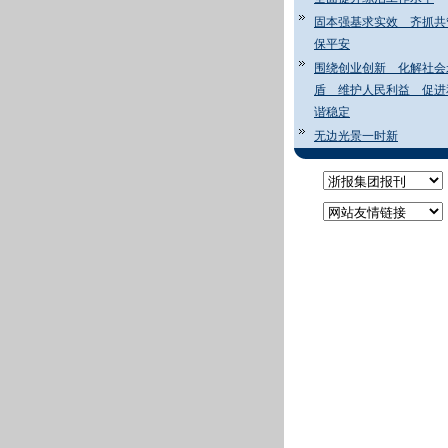
固本强基求实效 齐抓共
保平安
围绕创业创新 化解社会
盾 维护人民利益 促进
谐稳定
无边光景一时新