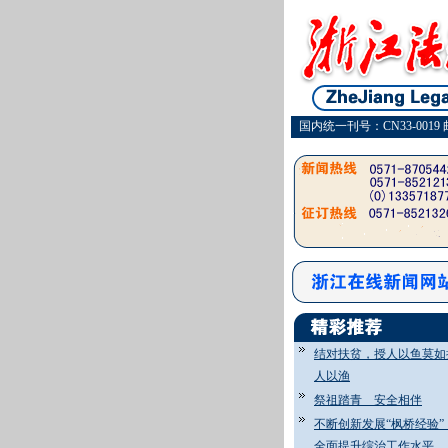
国内统一刊号：CN33-0019 
结对扶贫，授人以鱼莫如
人以渔
祭祖踏青 安全相伴
不断创新发展“枫桥经验
全面提升综治工作水平