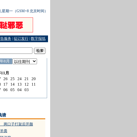
7日,星期一（GSM+8 北京时间）
广告服务
|
征订发行
|
数字报纸
职 互联网泄露公司秘密
·
清明时节，志愿者纷纷上岗
·
败诉后，她把律师告上了法庭
·
钱塘
 两口子打架后开颜
羊粪