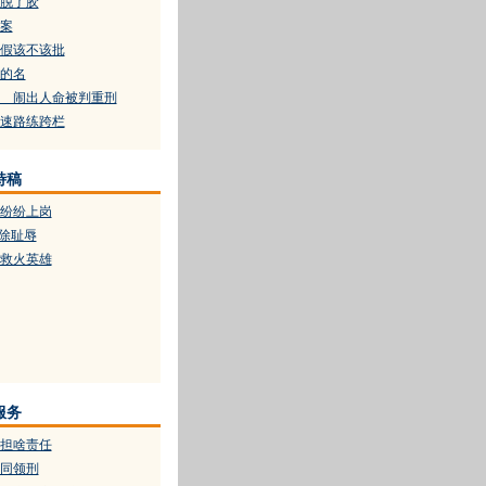
只脱了胶
案
假该不该批
的名
 闹出人命被判重刑
速路练跨栏
特稿
纷纷上岗
永除耻辱
救火英雄
服务
担啥责任
同领刑