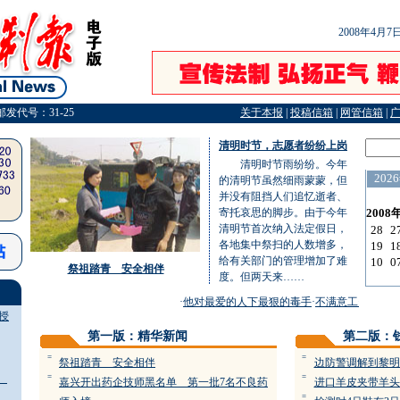
2008年4月
邮发代号：31-25
关于本报
|
投稿信箱
|
网管信箱
|
清明时节，志愿者纷纷上岗
清明时节雨纷纷。今年
的清明节虽然细雨蒙蒙，但
并没有阻挡人们追忆逝者、
寄托哀思的脚步。由于今年
清明节首次纳入法定假日，
各地集中祭扫的人数增多，
给有关部门的管理增加了难
祭祖踏青 安全相伴
度。但两天来……
·
他对最爱的人下最狠的毒手
·
不满意工资待遇辞
授
第一版：精华新闻
第二版：
=
=
祭祖踏青 安全相伴
边防警调解到黎明
”
=
=
嘉兴开出药企技师黑名单 第一批7名不良药
进口羊皮夹带羊头
=