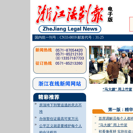
国内统一刊号：CN33-0019 邮发代号：31-25
“马大嫂” 用上竹篮
房顶垮下刑警追逃的意志不
第一版：精华
垮
=
首席调解员每个人都
办张暂住证最高可奖万元
=
“马大嫂” 用上竹篮
公平正义就是要维护每个人
=
初看像夜耕 实则在盗
的合法权益