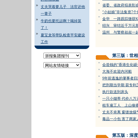
=
省委、省政府拟表彰
丈夫哭着要儿子 法官还他
=
“小姑娘”非法集资7
一妻子
=
金华 一路跟踪缴获
牛奶也要托运啊？喝掉算
=
绍兴 审结近千万
了！
=
温州 与警察叔叔
夏宝龙等带队检查平安建设
工作
第三版：世相
=
会造钱的“香港生化硕
=
大海不欢迎内河船
=
9年前逃逸的肇事者归
=
把刑期当学期 获专利
=
执行款送到床头
=
一只小烟蒂 代价八万
=
租车雇工人 上山
=
丈夫不肯离 窗缝放煤
=
毒品一小包 害了
第五版：深度