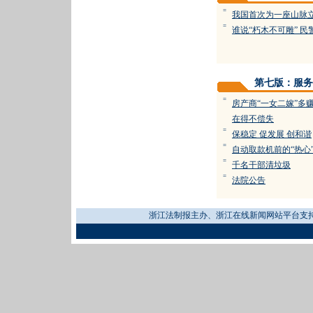
=
我国首次为一座山脉
=
谁说“朽木不可雕” 
第七版：服务
=
房产商“一女二嫁”多赚
在得不偿失
=
保稳定 促发展 创和谐
=
自动取款机前的“热心
=
千名干部清垃圾
=
法院公告
浙江法制报主办、浙江在线新闻网站平台支持