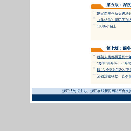
第五版：深度
=
制定自主创新促进法
=
《集结号》侵犯了别人
=
10086小贴士
第七版：服务
=
绑架人质都得重判十
=
“爱车”停草坪 小草
=
以“六个突破”深化“平
=
还钱没索收据 县令
浙江法制报主办、浙江在线新闻网站平台支持