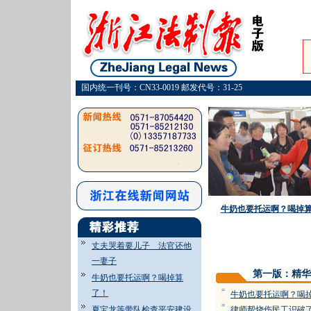
国内统一刊号：CN33-0019 邮发代号：31-25
牛奶也要托运啊？喝掉
丈夫哭着要儿子 法官还他
一妻子
第一版：精华
牛奶也要托运啊？喝掉算
=
了！
牛奶也要托运啊？喝
=
夏宝龙等带队检查平安建设
律师帮烧伤民工识破