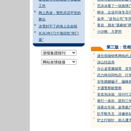
=
工作
范冰冰看了一块路牌
=
桐乡 企业环保专员
网上恳谈：警民共话平安的
=
金华 “皮包公司”专
舞台
=
黄岩 朋友“遇麻烦”
冰雪封不了的海上生命线
=
小沙雕 大梦想
长兴3年172个项目吃“闭门
羹”
第三版：世相
=
逮住假烟销售网络的
=
深山结远亲
=
办公桌里藏烟票 贪
=
武力终结同性恋 打
=
女性婚姻骗子 骗惨
=
卡通警察献警察
=
变卖泡沫箱 偿付打
=
拳打一条街 获刑三
=
深夜出车祸 趁黑载
=
扒手殴失主 涉嫌抢
=
护士打错针 胎儿遭