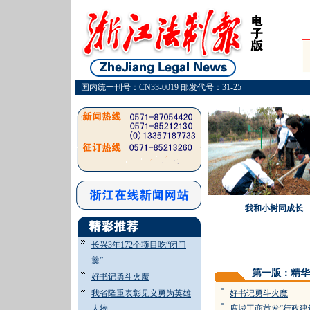
国内统一刊号：CN33-0019 邮发代号：31-25
我和小树同成长
长兴3年172个项目吃“闭门
羹”
第一版：精华
好书记勇斗火魔
=
我省隆重表彰见义勇为英雄
好书记勇斗火魔
=
人物
鹿城工商首发“行政建