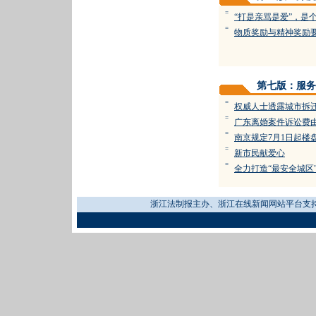
=
“打是亲骂是爱”，是
=
物质奖励与精神奖励
第七版：服务
=
权威人士透露城市拆
=
广东离婚案件诉讼费由5
=
南京规定7月1日起楼
=
新市民献爱心
=
全力打造“最安全城区
浙江法制报主办、浙江在线新闻网站平台支持