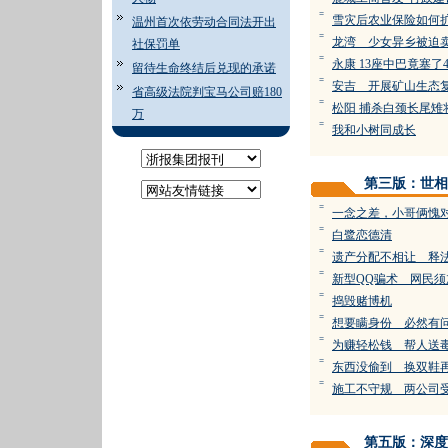
=
雪灾后农业保险如何
温州首次依劳动合同法开出
=
龙湾 少女异乡被迫
社保罚单
=
永康 13座中巴竟塞了
留待生命终结后兑现的承诺
=
安吉 开展矿山生态
省高级法院判宝马公司赔180
=
松阳 捕杀白颈长尾雉
万
=
我和小树同成长
第三版：世相
=
一念之差，小哥俩愧
=
白鹭恋德清
=
遗产分配不相让 释
=
新型QQ骗术 网民须
=
捣毁赌博机
=
想要瞒身份 必然有
=
为赚轻松钱 帮人送
=
东西没偷到 换双鞋
=
施工不守规 两公司
第五版：深度