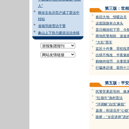
人”
第三版：世相
桐乡文化示范户成了普法中
=
春回大地 情暖边关
转站
=
这面国旗有点来头
省领导踏雪访干警
=
昔日糊涂犯下罪 今
象山上下协力建设法治乡镇
=
两地民警相助 迷途
=
“大肚”黑车
=
监区十件事 罪犯投
=
出狱不悔改 半夜偷
=
购物持假币 夫妻双
=
行骗来还债 获刑十
第五版：平安
=
民警苦累若等闲 换
=
“红领巾”渔村普法
=
“洋调解”自找“麻烦”
=
嘉善：和谐员开“心锁”
=
路桥：“乡音讲师”讲