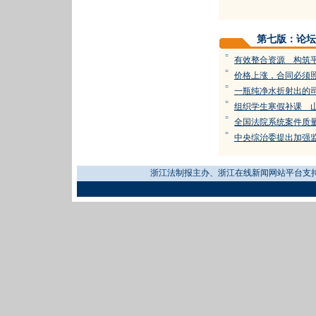
第七版：论坛
=
有效整合资源 构筑
=
价格上涨，合同必须
=
一瓶纯净水折射出的
=
组织学生寒假补课 
=
全国法院系统案件质
=
中央综治委提出加强监
浙江法制报主办、浙江在线新闻网站平台支持