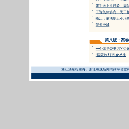
=
亲手送上执行款 周
=
工资集体协商 民工
=
峰江：依法制止小冶炼
=
警犬护城
第八版：案卷
=
一个镇党委书记的受
=
“医院制剂”乱象丛生
浙江法制报主办、浙江在线新闻网站平台支持