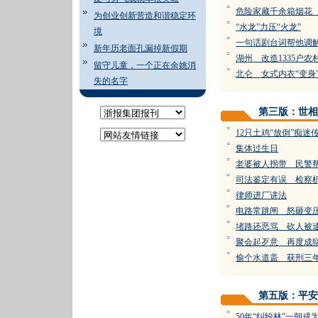
=
危险家藏千余箱烟花
为创业创新营造和谐稳定环
=
“水龙”力压“火龙”
境
=
一句话剧台词帮他调
新年历老面孔漏掉新假期
=
湖州 改造1335户农
留守儿童，一个正在余姚消
=
北仑 女式内衣“变身
失的名字
第三版：世相
=
12只土鸡“放倒”痴迷
=
集体过生日
=
老婆被人拐带 民警
=
司法鉴定有误 检察
=
律师进厂讲法
=
电路常跳闸 怒砸变
=
堵路还恶骂 砍人被
=
聚会起歹意 再度成
=
偷个水道盖 获刑三
第五版：平安
=
50年“纠纷林”一朝成为