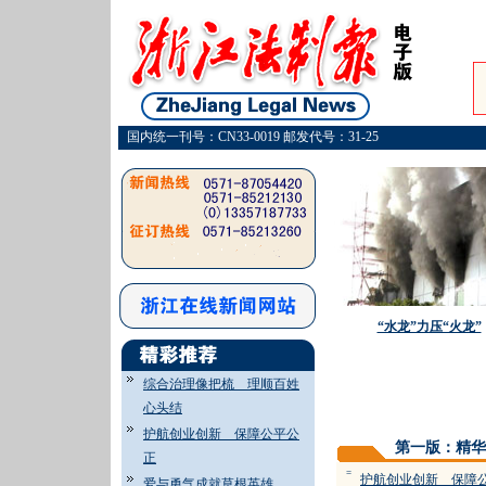
国内统一刊号：CN33-0019 邮发代号：31-25
“水龙”力压“火龙”
综合治理像把梳 理顺百姓
心头结
护航创业创新 保障公平公
第一版：精华
正
=
护航创业创新 保障
爱与勇气成就草根英雄