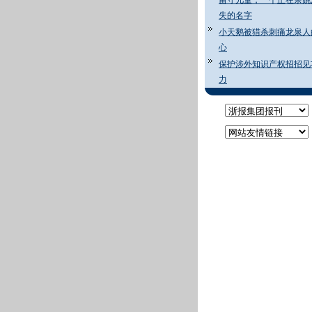
留守儿童，一个正在余姚
失的名字
小天鹅被猎杀刺痛龙泉人
心
保护涉外知识产权招招见
力