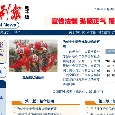
2007年12月2
邮发代号：31-25
关于本报
|
投稿信箱
|
网管信箱
|
为创业创新营造和谐稳定环
境
昨天上午，省委常委会
专题分析今年以来全省社会
稳定形势，研究下一阶段的
维护社会稳定工作。会议强
调，要认真学习领会近日召
开的全国政法工作会议精神
扭起秧歌迎新年
特别是胡锦涛总书记的重要
讲话精神……
·
全国首例“受助不感恩案”开庭
·
追薪“绿色通道”
环
第一版：精华新闻
第二版：
=
=
为创业创新营造和谐稳定环境
用法律保护公民合
=
=
“平民英雄”杨桂英打赢名誉权官司
省十一届人大一次