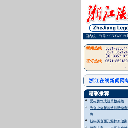
国内统一刊号：CN33-0019 
爱与勇气成就草根英雄
为创业创新营造和谐稳定
境
新年历老面孔漏掉新假期