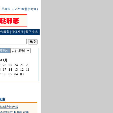
8日,星期五（GSM+8 北京时间）
广告服务
|
征订发行
|
数字报纸
为民工消了气维了权
·
2007年浙江省十大法治新闻
·
为创业创新营造和谐稳定环境
钱塘
法财产性收益
会议明年1月16日召开