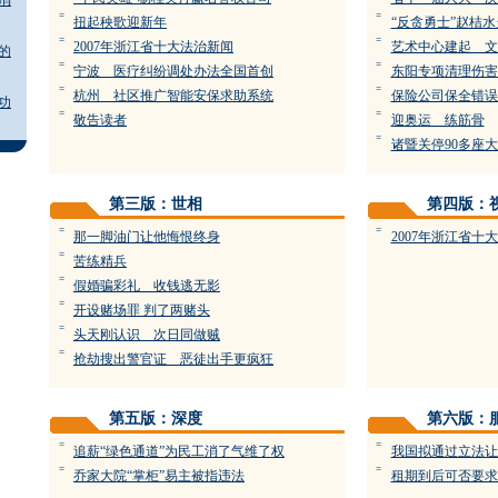
消
=
=
扭起秧歌迎新年
“反贪勇士”赵桔
=
=
2007年浙江省十大法治新闻
艺术中心建起 文
的
=
=
宁波 医疗纠纷调处办法全国首创
东阳专项清理伤害
=
=
杭州 社区推广智能安保求助系统
保险公司保全错误
功
=
=
敬告读者
迎奥运 练筋骨
=
诸暨关停90多座
第三版：世相
第四版：
=
=
那一脚油门让他悔恨终身
2007年浙江省十
=
苦练精兵
=
假婚骗彩礼 收钱逃无影
=
开设赌场罪 判了两赌头
=
头天刚认识 次日同做贼
=
抢劫搜出警官证 恶徒出手更疯狂
第五版：深度
第六版：
=
=
追薪“绿色通道”为民工消了气维了权
我国拟通过立法让
=
=
乔家大院“掌柜”易主被指违法
租期到后可否要求