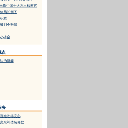
水当选中国十大杰出检察官
体局长倒下
积案
被判令赔偿
大小砖窑
视点
大法治新闻
服务
百姓吃得安心
房东补偿装修款