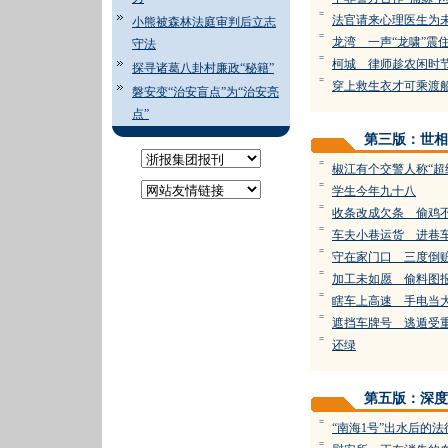
=
法官请来心理医生为未
小熊被森林法庭审判后立志
=
龙湾 一声“龙啸”震住
守法
=
柯城 律师趁农闲时
探寻诸葛八卦村廉政“秘籍”
=
穿上救生衣才可乘渡
磐安变“治安盲点”为“治安亮
点”
第三版：世相
=
椒江有个交警人称“超
=
学生今年九十八
=
收条改成欠条 偷鸡
=
车夫小巷运货 进巷
=
守在家门口 三度倒
=
加工未如愿 偷料图
=
瞎车上高速 手电当
=
遮挡车牌号 逃遁受
=
还绿
第五版：深度
=
“南海1号”出水后的
=