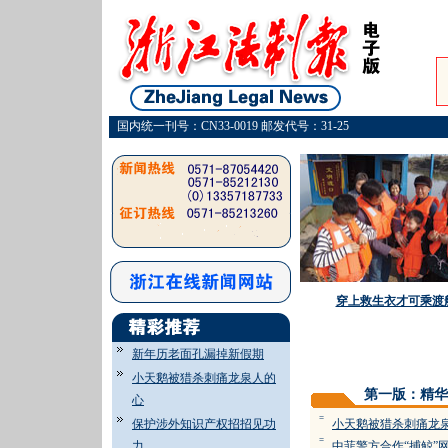
国内统一刊号：CN33-0019 邮发代号：31-25
穿上救生衣才可乘渡
新年历老面孔漏掉新假期
小天鹅被猎杀刺痛龙泉人的
第一版：精华
心
=
保护涉外知识产权招招见功
小天鹅被猎杀刺痛龙
=
力
中菲警方合作“捕鲸”