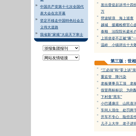
=
发出督促起诉书十四
中国共产党第十七次全国代
万
表大会在京开幕
=
劈波斩浪 海上巡查
坚定不移走中国特色社会主
=
越城 援藏检察官心
义伟大道路
=
泰顺 法院院长庭长
我省新“家规”大庇天下寒士
=
上班坐姿不正被“啄”
=
温岭 小镇评出十大
第三版：世相
=
“三必须”和“零上诉”
=
重监管 降污染
=
老板肇事员工顶 老
=
假冒商标标识 为利
=
下村查“黑车”
=
小巴通康庄 山民喜
=
车间人混住 处罚两
=
开车不专心 险些丢
=
儿子上大学 老子进