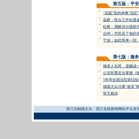
第五版：平安
=
“花园”里的神勇“花匠”
=
温桥：联合工作站显
=
杜桥：调解员分级助
=
台州：市民买了假药
=
宁波：如此简单一招
第七版：服务
=
继承人先死，遗嘱成
=
公安民警应当掌握《
=
5年间全国法院审结知识
=
德国大众注册“途安”
审又败诉
浙江法制报主办、浙江在线新闻网站平台支持