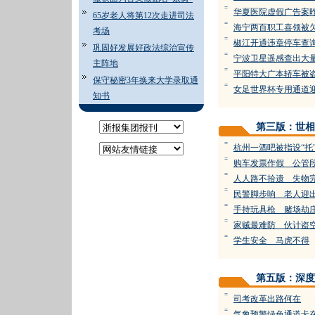
=
华夏医院虚假广告案
65岁老人将第12次走进司法
=
海宁两百职工喜领被
考场
=
椒江开通违章停车查
巩固好发展好政法综治宣传
=
宁波卫星遥感查出大
主阵地
=
平阳特大广本轿车被
保守秘密3年换来大学录取通
=
女足世界杯专用通道
知书
第三版：世相
=
杭州一酒吧被指设“托
=
购车发票作假 公管
=
人人路不拾遗 失物
=
民警脚步响 老人迎
=
手持玩具枪 赌场劫
=
家贼最难防 伙计盗
=
学生安全 马虎不得
第五版：深度
=
司考改革出路何在
=
气象预警绿色通道卡