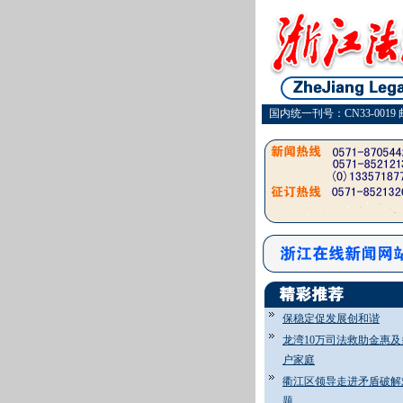
国内统一刊号：CN33-0019 
保稳定促发展创和谐
龙湾10万司法救助金惠及
户家庭
衢江区领导走进矛盾破解
题