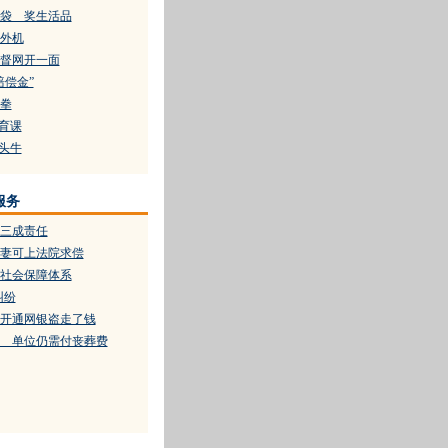
袋 奖生活品
调外机
督网开一面
赔偿金”
拳
教育课
一头牛
服务
三成责任
妻可上法院求偿
社会保障体系
纠纷
开通网银盗走了钱
 单位仍需付丧葬费