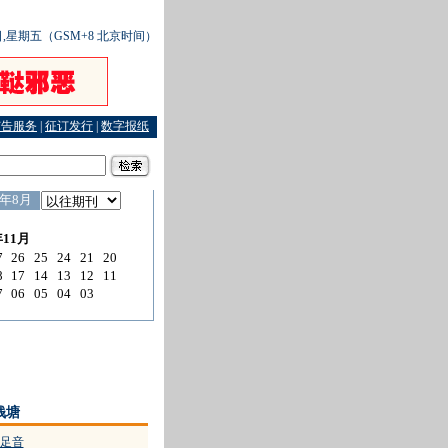
0日,星期五（GSM+8 北京时间）
广告服务
|
征订发行
|
数字报纸
判决房东要担三成责任
·
龙湾10万司法救助金惠及多户家庭
钱塘
足音