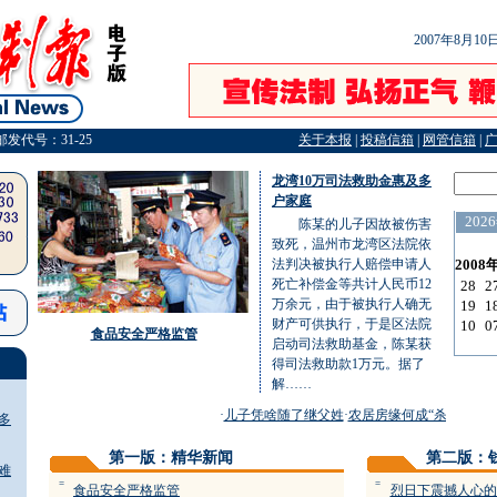
2007年8月1
邮发代号：31-25
关于本报
|
投稿信箱
|
网管信箱
|
龙湾10万司法救助金惠及多
户家庭
陈某的儿子因故被伤害
致死，温州市龙湾区法院依
法判决被执行人赔偿申请人
死亡补偿金等共计人民币12
万余元，由于被执行人确无
财产可供执行，于是区法院
食品安全严格监管
启动司法救助基金，陈某获
得司法救助款1万元。据了
解……
·
儿子凭啥随了继父姓
·
农居房缘何成“杀手”
·
法院
多
第一版：精华新闻
第二版：
难
=
=
食品安全严格监管
烈日下震撼人心的