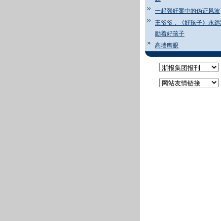
一起强奸案中的伪证风波
王爷爷，《好孩子》永远
励着好孩子
高墙鹰眼