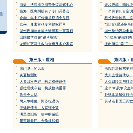
=
=
海盐 法院成立消费争议调解中心
设垃圾箱 赠垃圾
=
=
临海 医患纠纷有了专门调委会
一个月偷16台空
激
=
=
金华 集中打传销抓获15个头目
科长收受贿赂 监
=
=
嘉兴 开出首张专利侵权罚单
“我们想退还多余
=
=
温州近10年来最大涉黑案一审宣判
温州整治污染出重
=
=
出国修学游在“跑马圈地”
“小候鸟”的法制
=
=
龙湾10万司法救助金惠及多户家庭
派出所里“养”了
第三版：世相
第四版：
=
=
国门卫士的风采
法院判决房东要担
=
=
炎夏检测忙
丈夫去世留债权 
=
=
人参以次充好 药店双倍赔偿
人保财险参与打造
=
=
强拉硬拽夺包 构成抢劫重罪
这个“0”惹争议生
=
=
险景令人忧
外甥拿舅舅银行卡
=
=
两人争摊位 阿婆吃误伤
劳动者非因工死亡
=
没钱还债务 入室绑小孩
=
明里收旧货 暗中购贼赃
=
爬窗进餐厅 专偷烟和酒