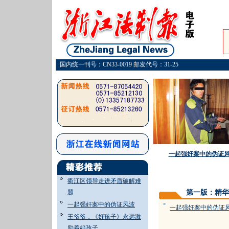
国内统一刊号：CN33-0019 邮发代号：31-25
一起强奸案中的伪证
衢江区领导走进矛盾破解难
题
第一版：精华
一起强奸案中的伪证风波
=
一起强奸案中的伪证
王爷爷，《好孩子》永远激
励着好孩子