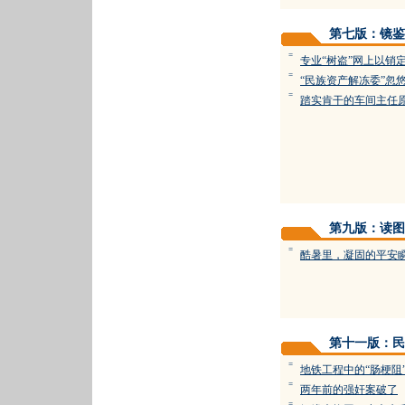
第七版：镜鉴
=
专业“树盗”网上以销定
=
“民族资产解冻委”忽悠
=
踏实肯干的车间主任
第九版：读图
=
酷暑里，凝固的平安
第十一版：民
=
地铁工程中的“肠梗阻
=
两年前的强奸案破了
=