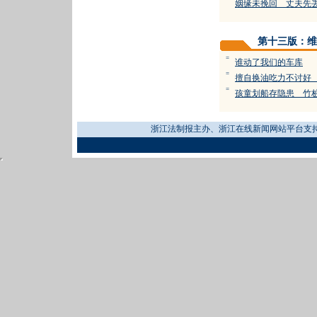
姻缘未挽回 丈夫先
第十三版：维
=
谁动了我们的车库
=
擅自换油吃力不讨好
=
孩童划船存隐患 竹
浙江法制报主办、浙江在线新闻网站平台支持