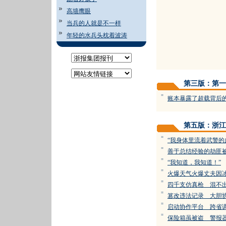
高墙鹰眼
当兵的人就是不一样
年轻的水兵头枕着波涛
第三版：第一
=
账本暴露了超载背后
第五版：浙江
=
“我身体里流着武警的
=
善于总结经验的劫匪
=
“我知道，我知道！”
=
火爆天气火爆丈夫因
=
四千支仿真枪 混不
=
篡改违法记录 大胆
=
启动协作平台 跨省
=
保险箱虽被盗 警报