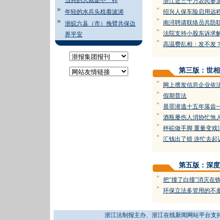
当兵的人就是不一样
浙江近三千万农民参
=
年轻的水兵头枕着波涛
绍兴人保车险启用远
=
南浔聘请联络员共防
浙皖六县（市）挽臂共保边
=
法院支持小股东诉求
界平安
=
高温费乱相：发不发
第三版：世相
=
网上擅发信息企业依
=
假期普法
=
畏罪潜逃十五年落齿
=
酒瓶屡伤人消协忙煞
=
秤砣做手脚 重量变戏
=
汇钱出了错 连忙去起
第五版：深度
=
把“撞了白撞”消灭在铁
=
环保立法多管用的不
浙江法制报主办、浙江在线新闻网站平台支持