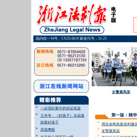
国内统一刊号：CN33-0019 邮发代号：31-25
女警展风采
一起强奸案中的伪证风波
第一版：精华
王爷爷，《好孩子》永远激
励着好孩子
=
用生命构筑新农村建
高墙鹰眼
=
女警展风采
=