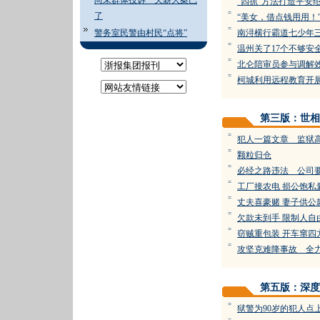
尚未群体投诉 欠薪大案已
“四抓”方法打造平安
=
了
“美女，借点钱用用！
=
警务室民警由村民“点将”
南浔横行霸道七少年
=
温州关了17个不够安
=
北仑陪审员参与调解
=
柯城利用远程教育开
第三版：世相
=
犯人一篇文章 监狱
=
颗粒归仓
=
必经之路违法 公司
=
工厂接农电 损公饱私
=
丈夫喜豪赌 妻子供公
=
欠款未到手 限制人自
=
窃贼重包装 开车窜四
=
攻坚克难降事故 全
第五版：深度
=
狱警为90岁的犯人点