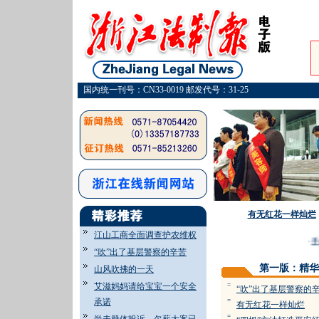
国内统一刊号：CN33-0019 邮发代号：31-25
有无红花一样灿烂
江山工商全面调查护农维权
·
手
“吹”出了基层警察的辛苦
第一版：精华
山风吹拂的一天
艾滋妈妈请给宝宝一个安全
=
“吹”出了基层警察的
承诺
=
有无红花一样灿烂
=