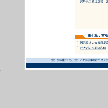
=
房坍民工被埋废墟 
第七版：前沿
=
国际反贪大会透露反
=
行政诉讼也要搞和解
浙江法制报主办、浙江在线新闻网站平台支持