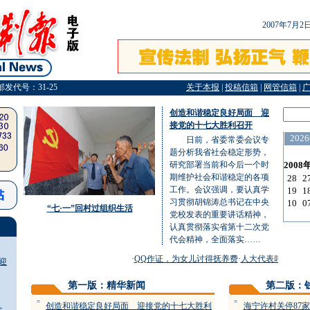
2007年7月
邮发代号：31-25
关于本报
|
投稿信箱
|
网管信箱
|
创造和谐稳定良好局面 迎
接党的十七大胜利召开
日前，省委常委会议专
题分析我省社会稳定形势，
研究部署当前和今后一个时
期维护社会和谐稳定的各项
工作。会议强调，要认真学
习贯彻胡锦涛总书记在中央
“七·一”回村过组织生活
党校发表的重要讲话精神，
认真贯彻落实省第十二次党
代会精神，全面落实……
·
QQ作证，为女儿讨得抚养费
·
人大代表叫板“考证热
迎
第一版：精华新闻
第二版：
=
=
创造和谐稳定良好局面 迎接党的十七大胜利
海宁许村关停87