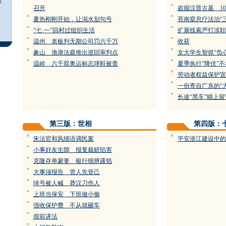
你
=
召开
盗掘汉晋古墓 1
=
=
夏热刚刚开始，让溺水划句号
苍南窒息疗法治“
=
=
“七·一”回村过组织生活
扩展线索严打渎职
=
=
温州 老板判无期公司罚六千万
收获
=
=
象山 渔港法庭推出巡回审判点
女大学生智抓“负
=
=
温岭 六千双奥运标志球鞋被查
夏季执行“降伏”
=
劳动者权益保护宣
=
一份寄自广东的“
=
长途“黑车”瞄上
第三版：世相
第四版：
=
=
朱法官和风细语调民案
平安浙江建设中的
=
小事好友生隙 报复栽赃陷害
=
克隆存单蒙妻 银行细辨露馅
=
大事须报告 管人先管己
=
绰号被人喊 莽汉刀伤人
=
上班当保安 下班做小偷
=
强收保护费 不从就砸车
=
假前讲法
=