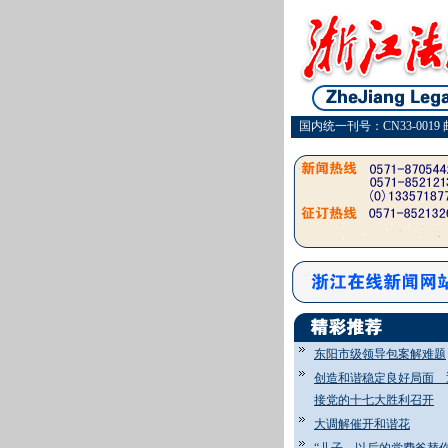
国内统一刊号：CN33-0019 
东阳市级领导包案解难题
创造和谐稳定良好局面 
接党的十七大胜利召开
大调解催开和谐花