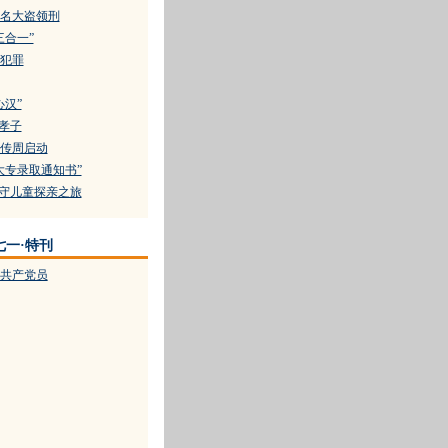
0名大盗领刑
三合一”
犯罪
心汉”
不孝子
传周启动
大专录取通知书”
留守儿童探亲之旅
七一·特刊
共产党员