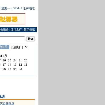
2日,星期一（GSM+8 北京时间）
广告服务
|
征订发行
|
数字报纸
”
·
平安浙江建设中的共产党员
·
夏热刚刚开始，让溺水划句号
·
创造和谐稳定良好局面
钱塘
家污染养殖场