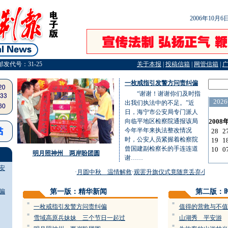
2006年10月
邮发代号：31-25
关于本报
|
投稿信箱
|
网管信箱
|
一枚戒指引发警方问责纠偏
“谢谢！谢谢你们及时指
出我们执法中的不足。”近
日，海宁市公安局专门派人
向临平地区检察院通报该局
今年半年来执法整改情况
时，公安人员紧握着检察院
曾国建副检察长的手连连道
明月照神州 两岸盼团圆
谢……
安
·
月圆中秋 温情解救
·
观罢升旗仪式竟随意丢弃小国旗
·
轿
偏
第一版：精华新闻
第二版：
=
=
一枚戒指引发警方问责纠偏
值得的营救与不值
=
=
雪域高原兵妹妹 三个节日一起过
山湖秀 平安游
=
=