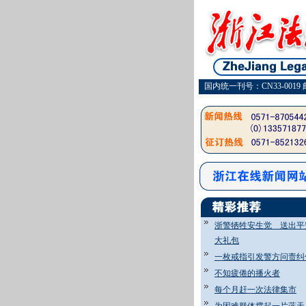
国内统一刊号：CN33-0019 
浙警牺牲安生觉 送出平
大礼包
一枚戒指引发警方问责纠
不知疲倦的播火者
每个月赶一次法律集市