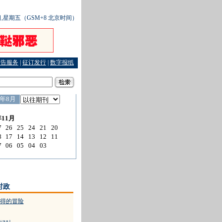
6日,星期五（GSM+8 北京时间）
广告服务
|
征订发行
|
数字报纸
车大盗打“游击” 窃走“马儿”50匹
·
一枚戒指引发警方问责纠偏
时政
得的冒险