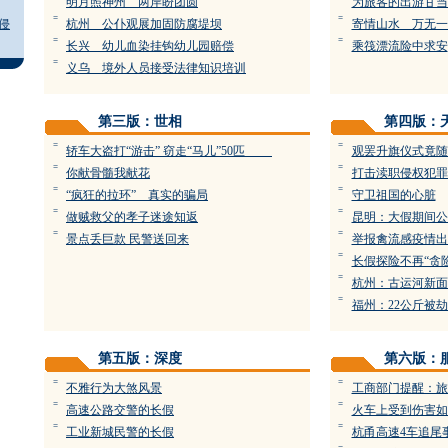
明月照神州 两岸盼团圆
为旅客的出游甘当
=
=
侵
杭州 公仆观展加固防腐堤坝
寄情山水 万无一
=
=
长兴 幼儿血染挂钩幼儿园赔偿
乘筏漂流险中求安
=
义乌 境外人员接受法律知识培训
第三版：世相
第四版：
=
=
轿车大盗打“游击” 窃走“马儿”50匹
观罢升旗仪式竟随
=
=
你献骨髓我献花
打击渎职侵权犯罪
=
=
“疯狂的拉环” 真实的骗局
守卫祖国的心脏
=
=
做贼救父的孝子迷途知返
昆明：大假期间公
=
=
景点丢巨款 民警送回来
举报禽流感疫情出
=
长假探险不再“贪险
=
杭州：古运河新面
=
福州：22公斤被
第五版：深度
第六版：
=
=
不雅行为大煞风景
工商部门提醒：旅
=
=
高速公路交警的长假
火车上受到伤害如
=
=
工业新城民警的长假
杭甬高速4车追尾