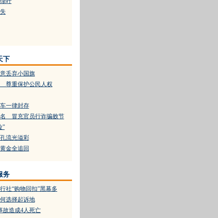
绿叶
失
天下
意丢弃小国旗
 尊重保护公民人权
车一律封存
名 冒充官员行诈骗败节
”
孔流光溢彩
劫黄金全追回
服务
行社“购物回扣”黑幕多
何选择起诉地
事故造成4人死亡