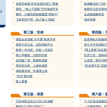
=
=
省领导参观“科学发展在浙江”图展
陈调解员的“三味”
=
=
普陀 “海上千里眼”守护渔场平安
检察官法官并肩待
上
=
=
鄞州 大量高档假烟遭遇“滑铁卢”
走进困难解民忧
=
=
飞鱼草垫产卵 鱼子被人“绑架”
请您举报
第三版：世相
第四版：
=
=
绑架女友强索“分手费”换来手铐
政务网站为何脆弱
=
=
股民不还欠款 法院强制平仓
浙江今年实现医疗
=
=
购货一年没影 纠纷一天搞定
“网上荐股”掠走
=
=
两人争赌债 法院判没收
牡丹江市：强闯高
=
=
农田建厂房 限期拆违建
公安部：新车号牌
=
=
库区拆迁房 人保给保障
“安全掌中宝”进校
=
城郊废弃地 咋成渣土场
=
“半日”图书室
=
救人要紧
第五版：深度
第六版：
=
=
不起诉听证会让少女心生温暖
个人乱丢垃圾最高
=
=
网络KTV渐陷“版权门”
一方解除婚约 彩