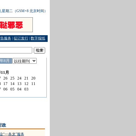
2日,星期二（GSM+8 北京时间）
广告服务
|
征订发行
|
数字报纸
奖空缺引发讼争
·
不起诉听证会让少女心生温暖
·
股民不还欠款 法院强制平仓
·
省第十二
时政
业“一条龙”服务