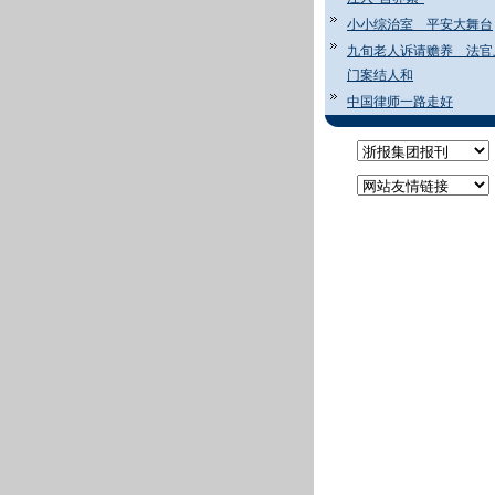
小小综治室 平安大舞台
九旬老人诉请赡养 法官
门案结人和
中国律师一路走好