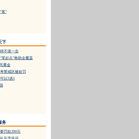
“客”
天下
得不堪一击
“零起点”救助全覆盖
股民重金
考警戒区被处罚
可以5选1
园
服务
要罚款200元
礼应予返还