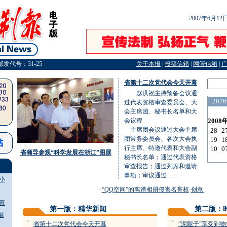
2007年6月1
邮发代号：31-25
关于本报
|
投稿信箱
|
网管信箱
|
省第十二次党代会今天开幕
赵洪祝主持预备会议通
过代表资格审查委员会、大
会主席团、秘书长名单和大
会议程
主席团会议通过大会主席
团常务委员会、各次大会执
行主席、特邀代表和大会副
省领导参观“科学发展在浙江”图展
秘书长名单；通过代表资格
审查报告；通过列席和邀请
事项；审议通过……
小
·
“QQ空间”的离谱相册侵害名誉权
·
创意大赛最高
幕
第一版：精华新闻
第二版：
展
=
=
省第十二次党代会今天开幕
“泥腿子”享受到物