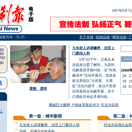
2007年6月
邮发代号：31-25
关于本报
|
投稿信箱
|
网管信箱
|
九旬老人诉请赡养 法官上
门案结人和
6月5日下午，记者从龙
游县政法委了解到，为及时
化解基层矛盾纠纷，在“作风
建设年”活动开展后，龙游县
政法系统以“大排查、大调
处”活动为抓手，政法干部亲
爱眼 爱民
自到基层去化解矛盾，至今
已调处百余起矛盾纠纷……
·
撕破巨大赌网
·
户籍改革路在何方
·
司法为实现社会和谐
上
第一版：精华新闻
第二版：
=
=
九旬老人诉请赡养 法官上门案结人和
司法为实现社会和
=
炒股，不懂法也有风险