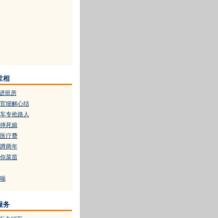
世相
吹进班房
官细解心结
车专抢路人
摔死娘
医疗费
蹲两年
你菜苗
噪
服务