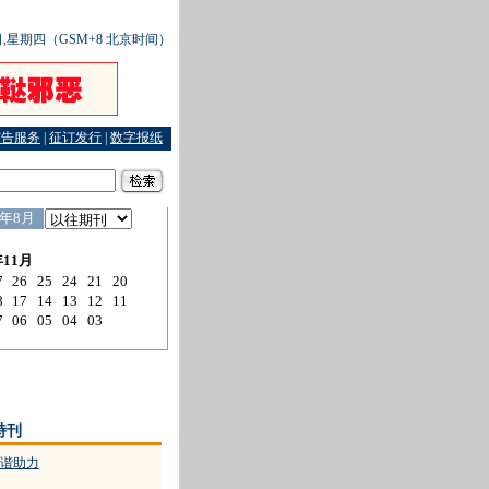
7日,星期四（GSM+8 北京时间）
广告服务
|
征订发行
|
数字报纸
助力
·
九旬老人诉请赡养 法官上门案结人和
特刊
谐助力