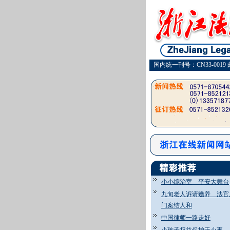
国内统一刊号：CN33-0019 
小小综治室 平安大舞台
九旬老人诉请赡养 法官
门案结人和
中国律师一路走好