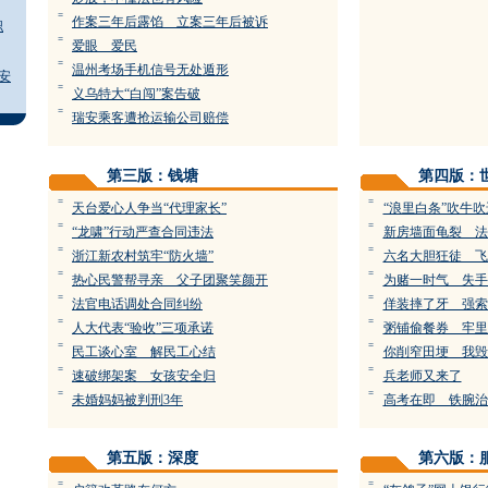
=
作案三年后露馅 立案三年后被诉
职
=
爱眼 爱民
=
温州考场手机信号无处遁形
安
=
义乌特大“白闯”案告破
=
瑞安乘客遭抢运输公司赔偿
第三版：钱塘
第四版：
=
=
天台爱心人争当“代理家长”
“浪里白条”吹牛
=
=
“龙啸”行动严查合同违法
新房墙面龟裂 法
=
=
浙江新农村筑牢“防火墙”
六名大胆狂徒 飞
=
=
热心民警帮寻亲 父子团聚笑颜开
为赌一时气 失手
=
=
法官电话调处合同纠纷
佯装摔了牙 强索
=
=
人大代表“验收”三项承诺
粥铺偷餐券 牢里
=
=
民工谈心室 解民工心结
你削窄田埂 我毁
=
=
速破绑架案 女孩安全归
兵老师又来了
=
=
未婚妈妈被判刑3年
高考在即 铁腕治
第五版：深度
第六版：
=
=