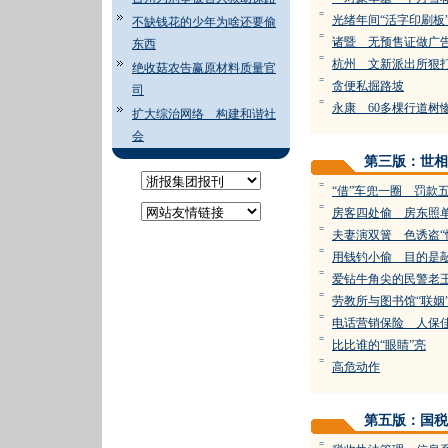
=
光绪年间“活字印刷板
不缺钱花的少年为啥还要偷
=
诸暨 无预售证做广
东西
=
杭州 文新派出所狠
绝收菇农告赢原材料质量官
=
贪便私掘路坡
司
=
永康 60多棵行道树
扩大综治网络 构建和谐社
会
第三版：世相
=
“借”车兜一圈 罚款
=
房客四处偷 房东照
=
夫妻演双簧 色诱盗“
=
用钱钓小偷 目的是
=
爱钻牛角尖的民警老
=
劳教所与图书馆“联姻”
=
电话营销保险 人保
=
比比谁的“眼睛”亮
=
高危动作
第五版：国税
=