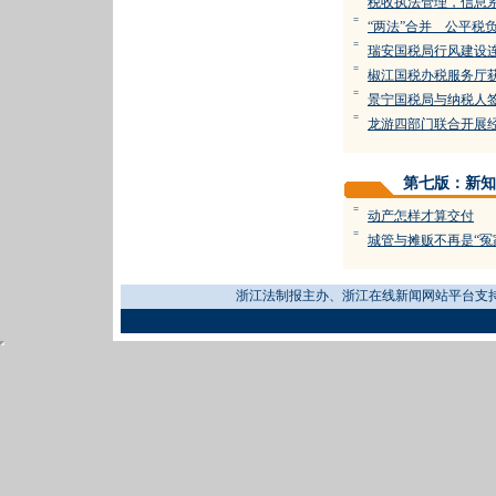
税收执法管理，信息系
=
“两法”合并 公平税
=
瑞安国税局行风建设
=
椒江国税办税服务厅获
=
景宁国税局与纳税人
=
龙游四部门联合开展
第七版：新知
=
动产怎样才算交付
=
城管与摊贩不再是“冤
浙江法制报主办、浙江在线新闻网站平台支持