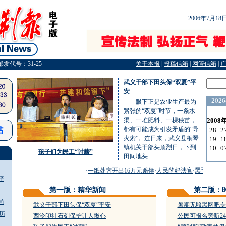
2006年7月1
邮发代号：31-25
关于本报
|
投稿信箱
|
网管信箱
|
武义干部下田头保“双夏”平
安
眼下正是农业生产最为
紧张的“双夏”时节，一条水
渠、一堆肥料、一棵秧苗，
都有可能成为引发矛盾的“导
火索”。连日来，武义县桐琴
镇机关干部头顶烈日，下到
孩子们为民工“讨薪”
田间地头……
·
一纸处方开出16万元赔偿
·
人民的好法官
·
黑手伸向单
平
第一版：精华新闻
第二版：
尚
=
=
武义干部下田头保“双夏”平安
暑期无照黑网吧专
历
=
=
西泠印社石刻保护让人揪心
公民可报名旁听2
=
=