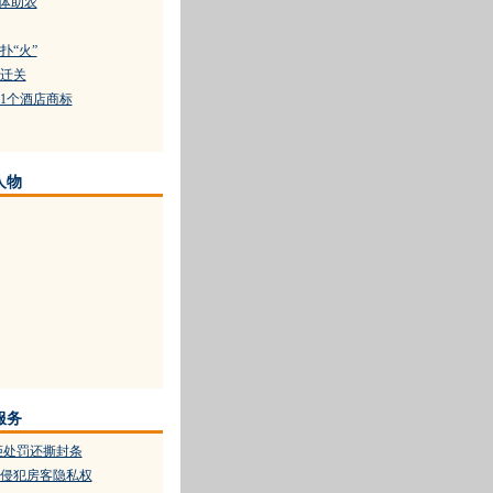
保体助农
扑“火”
迁关
71个酒店商标
人物
服务
拒处罚还撕封条
侵犯房客隐私权