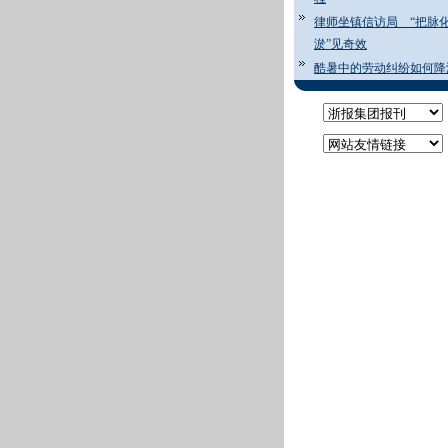
律师坐镇信访局 “把脉
淤”见奇效
酷暑中的劳动纠纷如何降