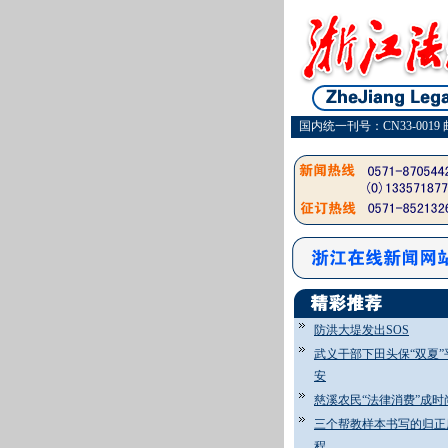
国内统一刊号：CN33-0019 
防洪大堤发出SOS
武义干部下田头保“双夏”
安
慈溪农民“法律消费”成时
三个帮教样本书写的归正
程