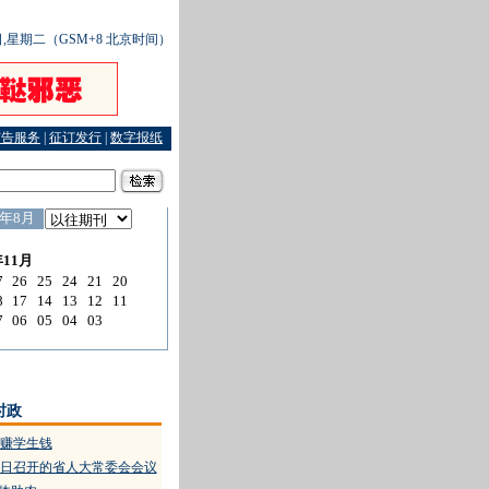
8日,星期二（GSM+8 北京时间）
广告服务
|
征订发行
|
数字报纸
位资金
·
武义干部下田头保“双夏”平安
时政
赚学生钱
4日召开的省人大常委会会议