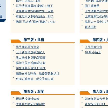
孩子们为民工“讨薪”
“碧利斯”致害共
=
=
化
江干法官凌晨堵“老赖”：逮了
圆了警察梦
=
=
永康政府牵挂特困农民：安家
人民调解员高温中
=
=
温
奉化拒不认罪铁证如山：判了
上虞检察官把好拆
=
=
嵊州“马大哈”招来“祝融”：小心
温州人一天申注1
=
普法进村
第三版：世相
第四版：
=
=
黑手伸向单位资金
人民的好法官
=
=
三千新居民选举当家人
10086小贴士
=
卖白粉发财 遇民警倒霉
=
睡觉不关窗 窃贼背衣裳
=
学生动拳头 家长打混仗
=
骗婚女站台呼救 铁路警慧眼识计
=
外商订购童袜 玩空手套白狼
第五版：深度
第六版：
=
=
厨师从没做过体检
两老板胆大包天 
=
=
荒唐官司拷问立案制度
监控探头安门口 