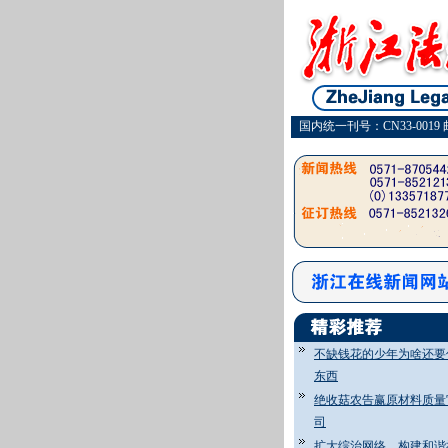
国内统一刊号：CN33-0019 
不缺钱花的少年为啥还要
东西
绝收菇农告赢原材料质量
司
扩大综治网络 构建和谐