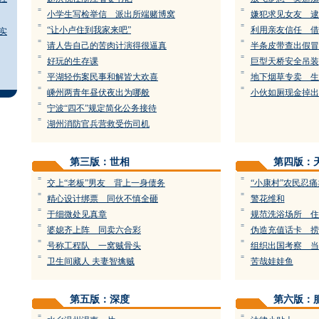
=
=
小学生写检举信 派出所端赌博窝
嫌犯求见女友 逮
=
=
“让小卢住到我家来吧”
利用亲友信任 借
实
=
=
请人告自己的苦肉计演得很逼真
半条皮带查出假冒
=
=
好玩的生存课
巨型天桥安全吊装
=
=
平湖轻伤案民事和解皆大欢喜
地下烟草专卖 生
=
=
嵊州两青年昼伏夜出为哪般
小伙如厕现金掉出
=
宁波“四不”规定简化公务接待
=
湖州消防官兵营救受伤司机
第三版：世相
第四版：
=
=
交上“老板”男友 背上一身债务
“小康村”农民忍
=
=
精心设计绑票 同伙不慎全砸
警花维和
=
=
于细微处见真章
规范洗浴场所 住
=
=
婆媳齐上阵 同卖六合彩
伪造充值话卡 捞
=
=
号称工程队 一窝贼骨头
组织出国考察 当
=
=
卫生间藏人 夫妻智擒贼
苦哉娃娃鱼
第五版：深度
第六版：
=
=