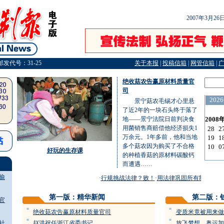
2007年3月2
邮发代号：31-25
关于本报
|
投稿信箱
|
网管信箱
|
绝收菇农告赢原材料质量官
司
景宁菇农毛锡才心里悬
了近2年的一块石头终于落了
地——景宁法院日前判决食
用菌销售商赔偿他经济损失1
万余元。1年多前，他和当地
多个菇农因为购买了不合格
好玩的生存课
的种植香菇的原材料碳酸钙
而遭遇……
偷
·
行规挑战法律？败！
·
用法律巩固所有制理论发
第一版：精华新闻
第二版：
官
=
=
绝收菇农告赢原材料质量官司
变质米竟被用来做
=
=
社
赵洪祝任浙江省委书记
放飞梦想 奥运加