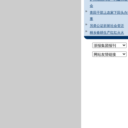
会
青田干部上农家下田头办
事
另类公证折射社会变迁
桐乡春耕生产红红火火