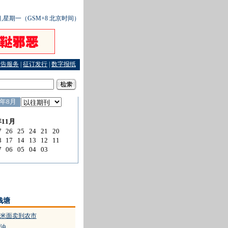
6日,星期一（GSM+8 北京时间）
广告服务
|
征订发行
|
数字报纸
展成果
·
交上“老板”男友 背上一身债务
·
绝收菇农告赢原材料质量官司
钱塘
米面卖到农市
油