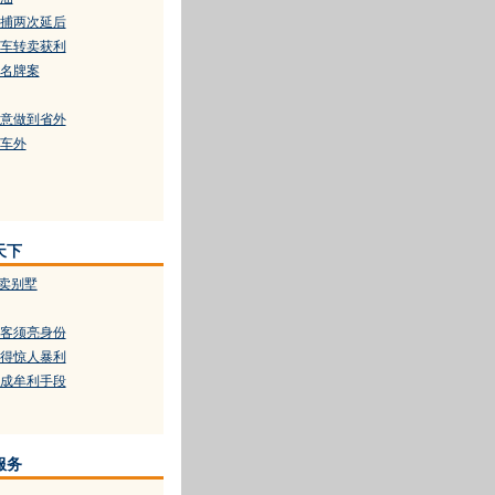
捕两次延后
车转卖获利
名牌案
意做到省外
车外
天下
痛卖别墅
客须亮身份
得惊人暴利
成牟利手段
服务