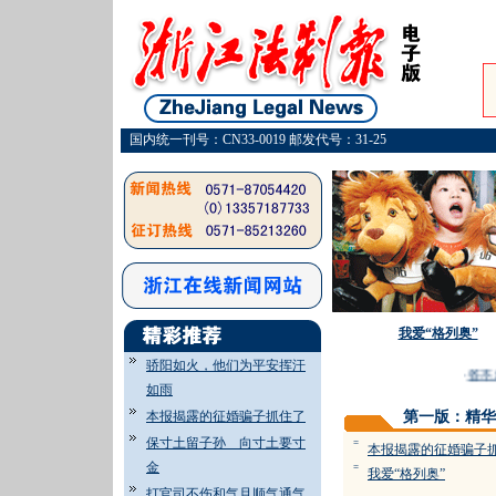
国内统一刊号：CN33-0019 邮发代号：31-25
我爱“格列奥”
骄阳如火，他们为平安挥汗
·
答不
如雨
本报揭露的征婚骗子抓住了
第一版：精华
保寸土留子孙 向寸土要寸
=
本报揭露的征婚骗子
金
=
我爱“格列奥”
打官司不伤和气且顺气通气