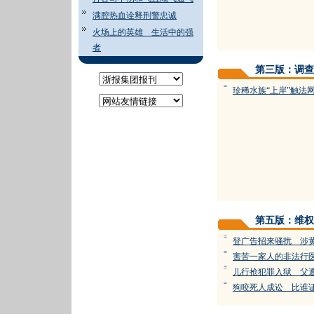
满腔热血诠释刑警忠诚
火场上的英雄 生活中的强
者
第三版：调查
=
珍稀水族“上岸”触法
第五版：维权
=
登广告招来骚扰 涉
=
害苦一家人的非法行
=
儿行抢犯罪入狱 父
=
狗咬死人成讼 比谁