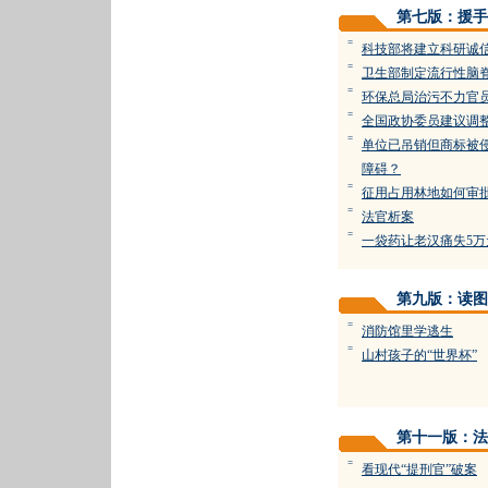
第七版：援手
=
科技部将建立科研诚
=
卫生部制定流行性脑
=
环保总局治污不力官
=
全国政协委员建议调
=
单位已吊销但商标被
障碍？
=
征用占用林地如何审
=
法官析案
=
一袋药让老汉痛失5万
第九版：读图
=
消防馆里学逃生
=
山村孩子的“世界杯”
第十一版：法
=
看现代“提刑官”破案