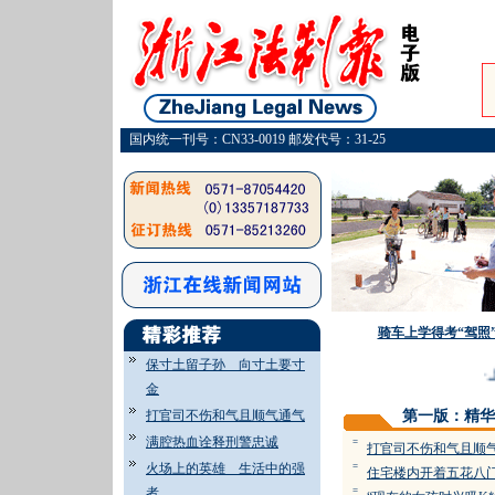
国内统一刊号：CN33-0019 邮发代号：31-25
骑车上学得考“驾照
保寸土留子孙 向寸土要寸
·
上
金
打官司不伤和气且顺气通气
第一版：精华
满腔热血诠释刑警忠诚
=
打官司不伤和气且顺
火场上的英雄 生活中的强
=
住宅楼内开着五花八
者
=