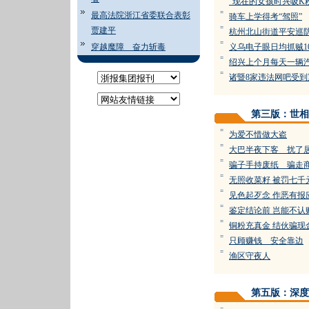
“现在的女孩时兴吸K
=
最高法院浙江省委联合表彰
骑车上学得考“驾照”
=
贾建平
杭州北山街道平安巡
=
穿越魔障 奋力斩毒
义乌电子眼日均抓贼1
=
绍兴上个月每天一辆
=
诸暨8家违法网吧受到
第三版：世相
=
为爱不惜做大盗
=
大巴半夜下客 扰了
=
骗子手持废纸 骗走
=
无照收菜籽 被罚七千
=
见色起歹念 作恶有报
=
鉴定结论前 岂能不认
=
铜粉充真金 结伙骗现
=
只顾赚钱 安全靠边
=
渔区守夜人
第五版：深度