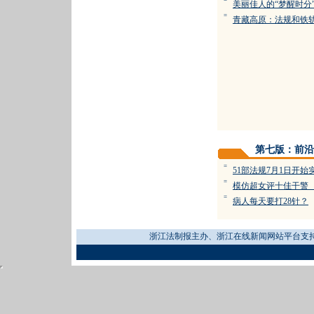
=
美丽佳人的“梦醒时分
=
青藏高原：法规和铁
第七版：前沿
=
51部法规7月1日开始
=
模仿超女评十佳干警
=
病人每天要打28针？
浙江法制报主办、浙江在线新闻网站平台支持