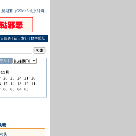
2日,星期五（GSM+8 北京时间）
广告服务
|
征订发行
|
数字报纸
末端走向源头
·
打工的和招工的如何牵手
·
剿灭令百姓饱尝停电之苦的“电老鼠”
·
盗剪香
钱塘
村头