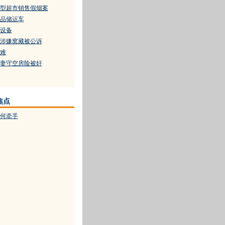
大型超市销售假烟案
品储运车
设备
涉嫌窝藏被公诉
难
妻守空房险被奸
焦点
何牵手