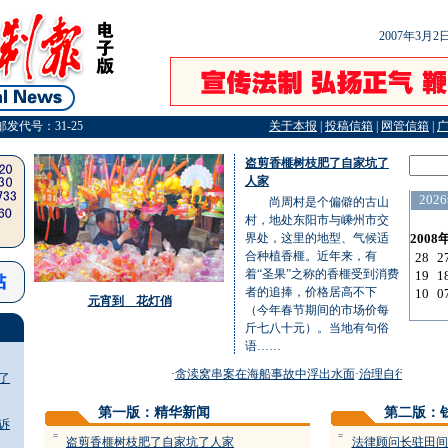
2007年3月
邮发代号：31-25
关于本报
|
投稿信箱
|
网管信箱
|
盗剪香榧树枝肥了自家坑了
人家
尚周村是个偏僻的古山
村，地处东阳市与嵊州市交
界处，这里的地型、气候适
合种植香榧。近年来，有
着“圣果”之称的香榧受到消费
者的追捧，价格居高不下
元宵到 花灯俏
（今年春节期间的市场价每
斤七八十元）。当地有句俗
语……
·
贪渎窝串案在海船事故中浮出水面
·
治理自行车被盗从
了
第一版：精华新闻
第二版：
诉
=
=
盗剪香榧树枝肥了自家坑了人家
法律顾问长驻田间