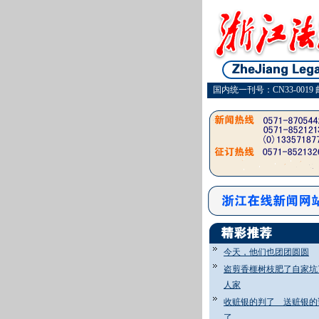
国内统一刊号：CN33-0019 
今天，他们也团团圆圆
盗剪香榧树枝肥了自家坑
人家
收赃银的判了 送赃银的
了