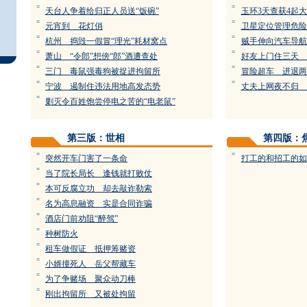
=
=
天台人争着给归正人员送“饭碗”
玉环3天查获4起
=
=
元宵到 花灯俏
卫星定位管理危险
=
=
杭州 捣毁一假冒“理光”耗材窝点
贼手伸向汽车导航
=
=
萧山 “令郎”想傍“郎”酒遭查处
好友上门住三天 
=
=
三门 毒鼠强毒狗被捉进拘留所
冒险超车 进退两
=
=
宁波 遏制住违法用地高发态势
丈夫上网夜不归 
=
剿灭令百姓饱尝停电之苦的“电老鼠”
第三版：世相
第四版：
=
=
突然开车门害了一条命
打工的和招工的如
=
当了院长局长 逢钱就打败仗
=
本可反腐立功 却去敲诈勒索
=
名为高息融资 实是合同诈骗
=
酒店门前劝阻“醉驾”
=
种树防火
=
租车做假证 抵押筹赌资
=
小婿撞死人 岳父帮藏车
=
为了争赌场 聚众动刀棒
=
刚出拘留所 又被处拘留