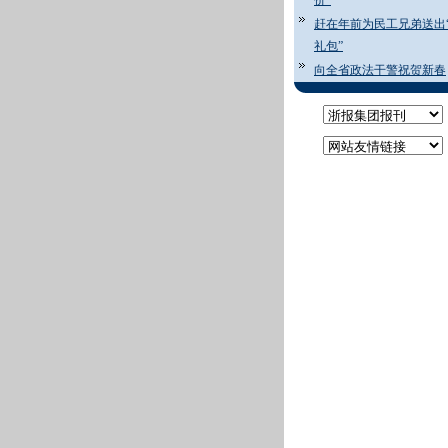
价”
赶在年前为民工兄弟送出
礼包”
向全省政法干警祝贺新春