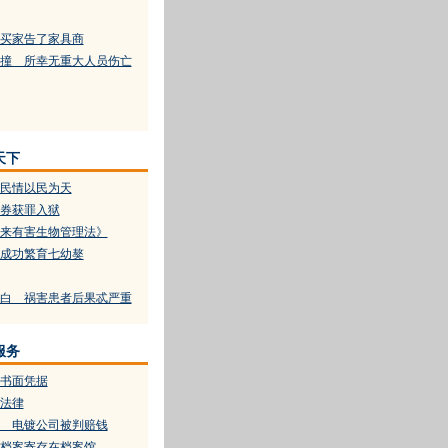
买家告了家具商
相撞 所幸无重大人员伤亡
天下
民情以民为天
券获罪入狱
来有害生物管理法》
成功繁育七幼獒
白 祸害患者后果忒严重
服务
书面凭据
法律
 电镀公司被判赔钱
档案寄存在档案馆