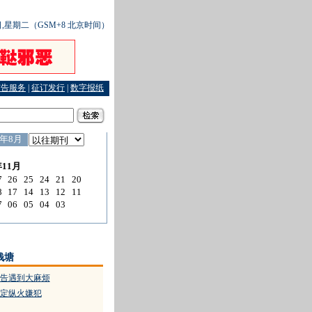
7日,星期二（GSM+8 北京时间）
广告服务
|
征订发行
|
数字报纸
草案上全国人大常委会审议台
·
保障铁路职工休息权关乎春运安全
·
未明示免责条款就得
钱塘
告遇到大麻烦
定纵火嫌犯