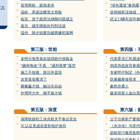
=
=
冒用商标 赔煞老本
“绿色通道”春风暖
“大
=
=
温岭 悬崖边睡觉太危险
促销抽奖没抽成 
=
=
临安 首个政府法律顾问团成立
武义13辆车连环
=
嘉兴 撬车牌敲诈判刑活该
=
温州 除夕凶案告破两嫌犯落网
第三版：世相
第四版：
=
=
未明示免责条款就得赔付保险金
代表委员汇民愿述
=
=
“确有悔改”不真 “减刑美梦”落空
倒卖伪造故宫参观
=
=
施工不按规 路沉井盖毁
专家呼吁制定《外
=
=
农资真假看清了
防暴藏獒做母亲 
=
=
聚赌赢大钱 触法失自由
象怒亦袭人
=
=
外甥拜大年 顺手偷大钱
贩卖假冒人血白蛋
第五版：深度
第六版：
=
=
保障铁路职工休息权关乎春运安全
父子分家析产要留
=
=
3C认证竟成劣质彩电护身符
《水浒传》与宋代
=
超标排污毒死鱼蚌
=
我省群众可将私人