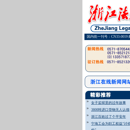
国内统一刊号：CN33-0019 
女子监狱里的过年故事
3800吨进口货物无人认领
浙江百姓过了个平安年
宁海工会为职工权益“讨