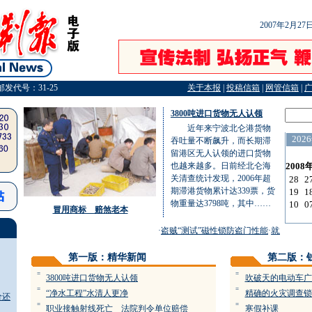
2007年2月2
邮发代号：31-25
关于本报
|
投稿信箱
|
网管信箱
|
3800吨进口货物无人认领
近年来宁波北仑港货物
吞吐量不断飙升，而长期滞
留港区无人认领的进口货物
也越来越多。日前经北仑海
关清查统计发现，2006年超
期滞港货物累计达339票，货
物重量达3798吨，其中……
冒用商标 赔煞老本
·
盗贼“测试”磁性锁防盗门性能
·
就业促进法
第一版：精华新闻
第二版：
=
=
3800吨进口货物无人认领
吹破天的电动车广
=
=
“净水工程”水清人更净
精确的火灾调查锁
价还
=
=
职业接触射线死亡 法院判令单位赔偿
寒假补课