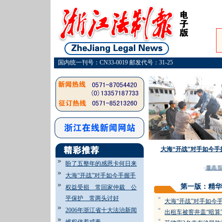
国内统一刊号：CN33-0019 邮发代号：31-25
大海“开战”对手如今手
盼了五整年的感恩卡何日来
·
最高院
大海“开战”对手如今手握手
第一版：精华
权益受损 常回家仲裁 公
平保护 常两头讨好
=
大海“开战”对手如今
2006年浙江省十大法治新闻
=
出租车被窨井盖“暗算
=