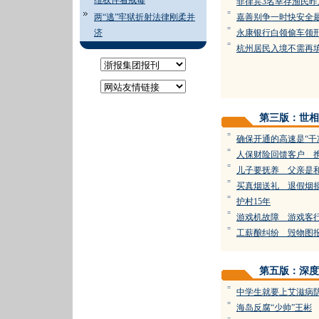
维权伴着戒毒
菲律宾3名幸存渔民昨
=
两“逃”牢狱折射法律刚柔并
嘉善别争一时快安全
=
济
永康银行白领偷车领刑
=
杭州居民入境不需再
第三版：世相
=
确保开通的高速是“干
=
人保财险回馈客户 
=
儿子要抚养 父亲是
=
买真烟送礼 退假烟
=
护村15年
=
游戏机故障 游戏客
=
工薪酿纠纷 毁物图
第五版：深度
=
中学生就要上艾滋病
=
海岛反腐“少帅”王彬