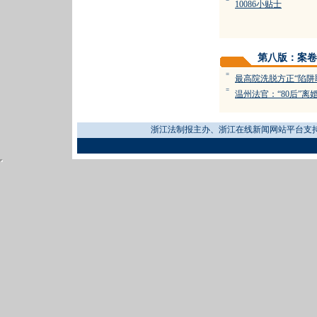
=
10086小贴士
第八版：案卷
=
最高院洗脱方正“陷阱
=
温州法官：“80后”离
浙江法制报主办、浙江在线新闻网站平台支持