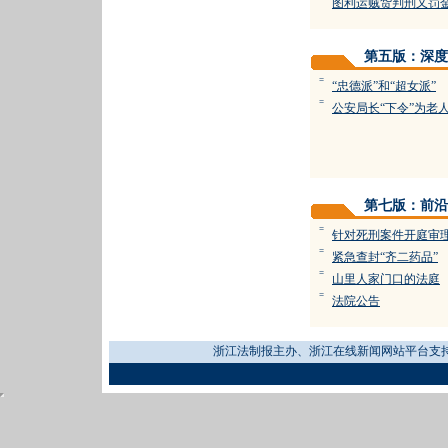
图利运贼货判刑又罚
第五版：深度
=
“忠德派”和“超女派”
=
公安局长“下令”为老
第七版：前沿
=
针对死刑案件开庭审
=
紧急查封“齐二药品”
=
山里人家门口的法庭
=
法院公告
浙江法制报主办、浙江在线新闻网站平台支持