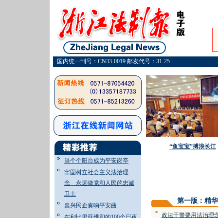
国内统一刊号：CN33-0019 邮发代号：31-25
“鱼宝宝”搏浪长江
当个个阳台成为平安岗亭
牢固树立社会主义法治理
·
念 永远做党和人民的忠诚
卫士
第一版：精华
嘉兴民企奏响平安曲
=
政法干警要用法治理
在利比里亚维和的100个日夜