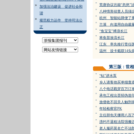
=
荒唐协议岂能“忽悠”
加强法治建设 促进社会和
=
八种情形侦查人员须
谐
=
杭州 智能站牌便了
规范权力运作 坚持司法公
=
兰溪 向滥用自由裁量
正
=
“鱼宝宝”搏浪长江
=
将鱼苗放流长江
=
江东 率先推行责
=
温州 设卡截获14头
第三版：世相
=
“钻”进水泵
=
乡人请客他买单细查
=
八个电话戳穿百万订
=
承包工程出歪招伪造
=
放债收不回关人触刑
=
年轻检察官PK
=
主任胆包天挪用八百
=
违约不退租法院强搬
=
老人服药莫名亡不法
=