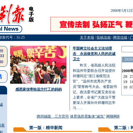
2006年5月1
邮发代号：31-25
关于本报
|
投稿信箱
|
网管信箱
|
牢固树立社会主义法治理
念 永远做党和人民的忠诚
卫士
昨天，省高级人民法院
和温州市委联合召开追授许
祥珊同志“浙江省模范法
官”、“温州市优秀共产党
员”荣誉称号大会。省委副书
感恩家信寄给远方打工的妈妈
记、政法委书记夏宝龙在会
上要求，全省广大政法干警
要深入开展向许祥珊同志学
诚
习……
·
两间铺面 三方官司
·
体育场所需集体“减负”
·
网聊网聊 祸害不
日夜
第一版：精华新闻
第二版：
和