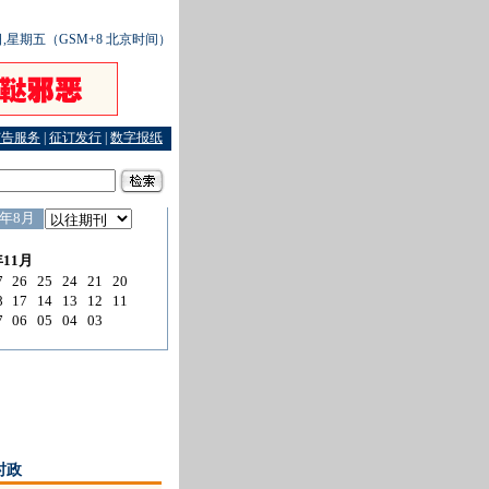
2日,星期五（GSM+8 北京时间）
广告服务
|
征订发行
|
数字报纸
少
·
牢固树立社会主义法治理念 永远做党和人民的忠诚卫士
时政