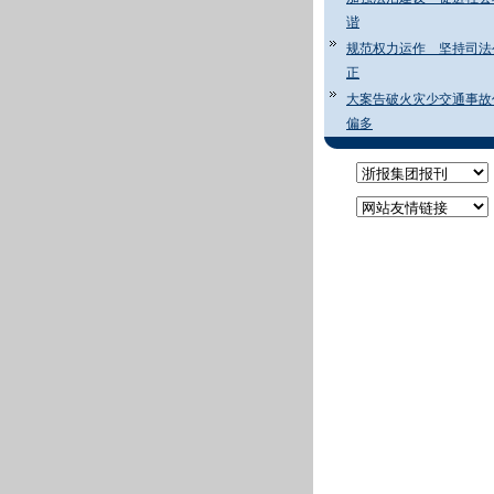
谐
规范权力运作 坚持司法
正
大案告破火灾少交通事故
偏多