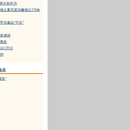
律师大有作为
侵占案毛某涉嫌侵占270余
罕见毒品“可乐”
多感动
查处
4.5万元
判
焦点
减负”