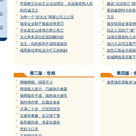
=
=
牢固树立社会主义法治理念 永远做党和人民
建设“法治浙江”
=
的忠诚卫士
黄岩破获特大职务
公
=
为争一个“好太太”两家公司上公堂
万元
=
=
瑞安企业财产被盗还将受罚
瑞安惊现全省首例
仍
=
=
开化发生山体塌方两人死亡
归正人员回了“家”
=
=
北仑审务进社区巡回解纠纷
法律志愿者给人许
=
=
业主：你的权利不该轻易放弃
油污入运河立案严
=
=
感恩家信寄给远方打工的妈妈
农民工陈金元获赔2
=
杭城网络卖淫案下
第三版：世相
第四版：
=
=
网聊网聊 祸害不少
体育场所需集体“
=
聘请线人助力 巧破执行难题
=
偷牌敲诈不成 恼怒放火烧车
=
婚外情作孽 红颜女丧命
=
才满二十岁 已经四进宫
=
女婿有毒瘾 岳父报了警
=
留所服刑者 竟是在逃犯
=
把好入口关
=
兵妈妈过生日