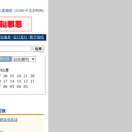
3日,星期四（GSM+8 北京时间）
广告服务
|
征订发行
|
数字报纸
·
只赚两百元 赔出十二万
·
红黄橙蓝四色预警突发公共事件
时政
的文化生活