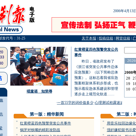
2006年4月1
邮发代号：31-25
关于本报
|
投稿信箱
|
网管信箱
|
红黄橙蓝四色预警突发公共
事件
昨日，省政府发布了
《浙江省突发公共事件总体
应急预案》（以下简称总体
预案）。这标志着我省应急
预案框架体系初步形成，也
预示着应急体系建设和管理
唱童谣 知荣辱
逐步走上规范化轨道……
施
·
一首55字的词价值多少
·
心理测试袒露迷途少年心声
共
第一版：精华新闻
第二版：
=
=
红黄橙蓝四色预警突发公共事件
用音乐拉回边缘化
梁
=
=
铜牙对铁嘴的精彩攻防战
强奸嫌犯留书示爱
观
=
=