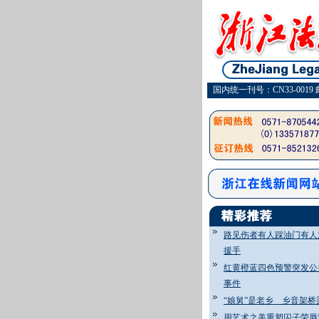
国内统一刊号：CN33-0019 
路见伤者有人踩油门有人
援手
红黄橙蓝四色预警突发公
事件
“娘舅”是老乡 乡音架桥
用艺术之美重塑囚子荣辱