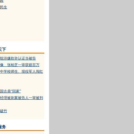
政
民生
天下
组涉嫌欺诈认证当被告
像 张柏芝一审获赔百万
中学校师生、现役军人闯红
国古鼎“回家”
经理被刺案被告人一审被判
破竹
服务