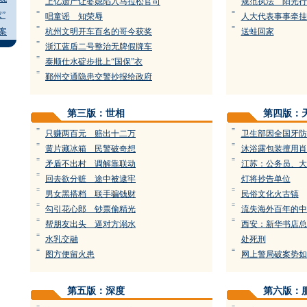
上亿遗产让婆媳陷入马拉松官司
规范执法 阳光行
=
=
”
唱童谣 知荣辱
人大代表事事牵挂
=
=
案
杭州文明开车百名的哥今获奖
送蛙回家
=
浙江蓝盾二号整治无牌假牌车
=
泰顺仕水碇步批上“国保”衣
=
鄞州交通隐患交警抄报给政府
第三版：世相
第四版：
=
=
只赚两百元 赔出十二万
卫生部因全国牙防
=
=
黄片藏冰箱 民警破奇想
沐浴露包装擅用肖
=
=
矛盾不出村 调解靠联动
江苏：公务员、大
=
回去欲分赃 途中被逮牢
灯将抄告单位
=
=
男女黑搭档 联手骗钱财
民俗文化火古镇
=
=
勾引花心郎 钞票偷精光
流失海外百年的中
=
=
帮朋友出头 逼对方溺水
西安：新华书店总
=
水乳交融
处死刑
=
=
图方便留火患
网上警局破案势如
第五版：深度
第六版：