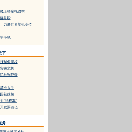
晚上骑摩托盗窃
腥斗殴
 力攀世界塑机高位
争斗艳
天下
打制假侵权
灾害危机
犯被判死缓
场准入关
园获殊荣
关“特权车”
开发票四亿
服务
 第三次被定抢劫