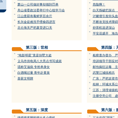
民
=
=
萧山一公司做好事却领到罚单
危险啊！
=
=
舟山省委政法委举行中心组学习会
白天拣破烂踩点 
=
=
江山查获有毒鲜笋百余斤
讨赌债引发街头血
=
=
长兴金盆难洗手惯偷四进宫
不断攻克技术障碍
=
=
北仑海关严把废货进口关
炒茶机送进深山
=
平安花盛开 海岛
第三版：世相
第四版：
=
=
“电影明星”竟是别墅大盗
检察查办督办 严
=
=
义乌市供电局八大亮点书写成就
培训领导干部应对
=
=
谎称艾滋病 专抢单身女
邮包疯狂运毒 主
=
=
白酒喝过量 青年赴黄泉
武警江城练精兵
=
=
喜获文明牌
广东：严把农资市
=
桂林：环城水系公
=
江苏：清理省级机
=
注册空壳公司 虚
第五版：深度
第六版：
=
=
律师搜索网能搜出多少商机
三次盗窃“望风”