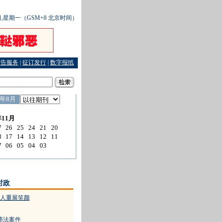
0日,星期一（GSM+8 北京时间）
广告服务
|
征订发行
|
数字报纸
次被定抢劫
·
律师搜索网能搜出多少商机
·
“娘舅”是老乡 乡音架桥梁
时政
人重展笑颜
违法案件