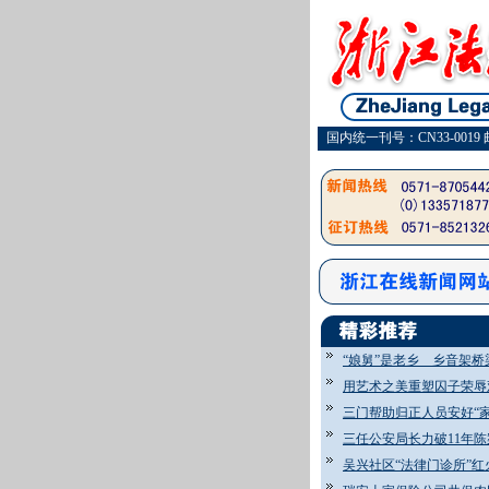
国内统一刊号：CN33-0019 
“娘舅”是老乡 乡音架桥
用艺术之美重塑囚子荣辱
三门帮助归正人员安好“家
三任公安局长力破11年陈
吴兴社区“法律门诊所”红