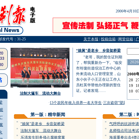
2006年4月1
邮发代号：31-25
关于本报
|
投稿信箱
|
网管信箱
|
“娘舅”是老乡 乡音架桥梁
“老哥，我的暂住证到期
了，帮我重新办一下。”临安
市玲珑街道综治工作中心的
外来流动人口管理室里，山
东小伙子小王正在让工作人
员杜英华替他办理新的暂住
证。记者发现……
法制大篷车 流动大舞台
梁
·
13个农民年收入供养一名大学生
·
三次盗窃“望风” 第三
观
第一版：精华新闻
第二版：
”
=
=
“娘舅”是老乡 乡音架桥梁
气呼呼的抗诉申请
案
=
=
法制大篷车 流动大舞台
名师指点司法考试
火
=
=
乐清发生职务侵占腐败窝案
海盾重拳出击4类