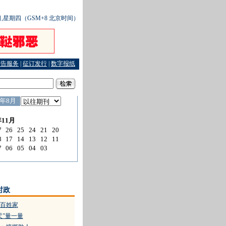
6日,星期四（GSM+8 北京时间）
广告服务
|
征订发行
|
数字报纸
寻常百姓家
·
三门帮助归正人员安好“家”
时政
百姓家
尺”量一量