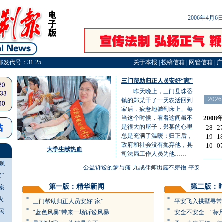
2006年4月
邮发代号：31-25
关于本报
|
投稿信箱
|
网管信箱
|
三门帮助归正人员安好“家”
昨天晚上，三门县珠岙
镇的郑某干了一天农活回到
家后，疲惫地躺到床上。每
当这个时候，看着这间虽不
是很大的屋子，郑某的心里
总是充满了温暖：归正后，
政府和社会没有抛弃他，县
大学生献热血
司法局工作人员为他……
观
·
公益诉讼的梦与痛
·
九成律师出庭不穿袍
·
平安飞入拱墅
”
第一版：精华新闻
第二版：
案
火
=
=
三门帮助归正人员安好“家”
平安飞入拱墅寻常
=
=
民
“蓝色风暴”带来一场诉讼风暴
安全不安全 “标
=
=