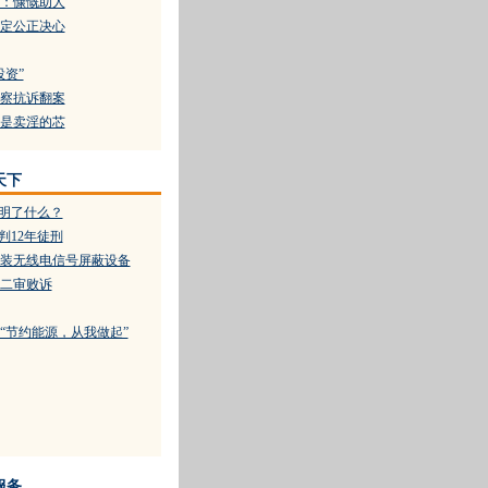
：慷慨助人
定公正决心
投资”
察抗诉翻案
是卖淫的芯
天下
说明了什么？
判12年徒刑
装无线电信号屏蔽设备
二审败诉
“节约能源，从我做起”
服务