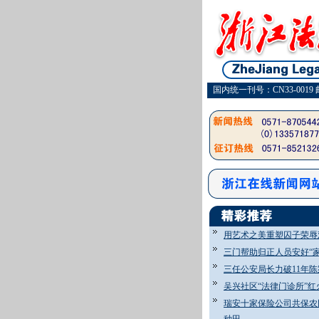
国内统一刊号：CN33-0019 
用艺术之美重塑囚子荣辱
三门帮助归正人员安好“家
三任公安局长力破11年陈
吴兴社区“法律门诊所”红
瑞安十家保险公司共保农