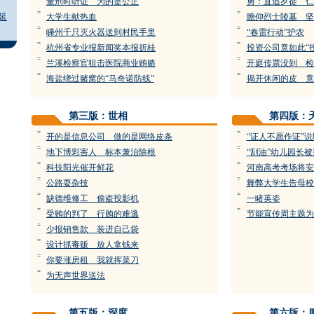
量刑时听证 为的是公正
勇：直追歹徒 仁
=
=
延
大学生献热血
瞻仰烈士陵墓 坚
=
=
嵊州千只灭火器送到村民手里
“春雷行动”护农
=
=
杭州省专业报新闻奖本报折桂
投资公司竟如此“
=
=
兰溪检察官狙击医院商业贿赂
开庭传票没到 检
=
=
海盐绕过赌窝的“马奇诺防线”
揭开休闲的皮 竟
第三版：世相
第四版：
=
=
开的是信息公司 做的是网络皮条
“证人不愿作证”
=
=
地下博彩害人 标本兼治除根
“刮油”幼儿园长被
=
=
科技阳光催开鲜花
河南高考考场将安
=
=
公路耍杂技
舞弊大学生告母校
=
=
缺德维修工 偷盗投影机
一睹英姿
=
=
受贿的判了 行贿的难逃
节能宣传周主题为
=
少报销售款 装进自己袋
=
设计抓毒贩 放人拿钱来
=
你要涨房租 我就挥菜刀
=
为无声世界送法
第五版：深度
第六版：