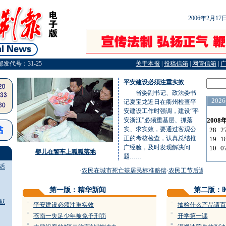
2006年2月1
邮发代号：31-25
关于本报
|
投稿信箱
|
网管信箱
|
平安建设必须注重实效
省委副书记、政法委书
记夏宝龙近日在衢州检查平
安建设工作时强调，建设“平
安浙江”必须重基层、抓落
实、求实效，要通过客观公
正的考核检查，认真总结推
广经验，及时发现解决问
婴儿在警车上呱呱落地
题……
话
·
农民在城市死亡获居民标准赔偿
·
农民工节后返城“退保”
第一版：精华新闻
第二版：
献
=
=
平安建设必须注重实效
抽检什么产品请百
=
=
苍南一失足少年被免予刑罚
开学第一课
=
=