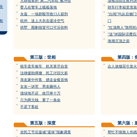
大肆组客的“第二汽车站”被冲击
漠视法院生效判决
=
=
关
婴儿在警车上呱呱落地
轿车行李箱里竟装
=
=
永嘉 一场群殴导致13人获刑
“白闯”均从后侧
=
有
杭州 送上大衣击退冷空气
门
=
=
拱墅 围剿假冒可口可乐饮料
“红顶商人”陈熙犯
=
“送”掉国际话费
=
海潮灭顶之前
第三版：世相
第四版：
=
=
租车卖车偷车 机关算尽自首
众人放烟花引发火
=
法律援助撑腰 民工讨回欠薪
=
亲友家中作客 掳走金银首饰
=
女友一诉苦 男友砸伤人
=
借绿地不还 收罚单十万
=
只为两元钱 要了一条命
=
不是下客处
第五版：深度
第六版：
=
=
农民工节后返城“退保”现象调查
帮忙不慎致人伤残