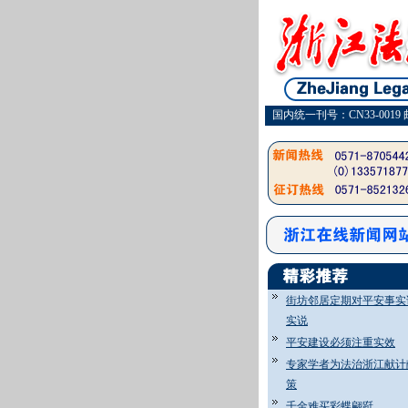
国内统一刊号：CN33-0019 
街坊邻居定期对平安事实
实说
平安建设必须注重实效
专家学者为法治浙江献计
策
千金难买彩蝶翩跹