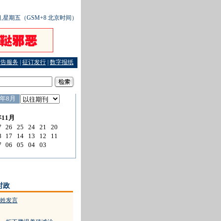
7日,星期五（GSM+8 北京时间）
广告服务
|
征订发行
|
数字报纸
现象调查
·
抽检什么产品请百姓发言
·
平安建设必须注重实效
时政
姓发言