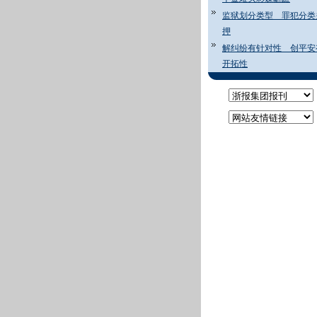
监狱划分类型 罪犯分类
押
解纠纷有针对性 创平安
开拓性