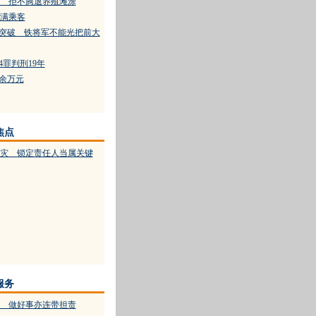
 拒不腾退养殖滩涂
满乘客
门突破 铁将军不能光把前大
4罪判刑19年
百余万元
焦点
灾 锁定责任人当属关键
服务
 做好事亦连带担责