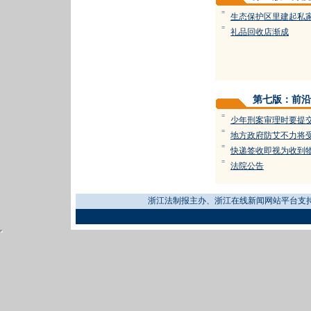
=
生态保护区里建起私
=
礼品回收店渐成
第七版：前沿
=
少年刑案审理时要提
=
地方政府防艾不力将
=
快递签收即视为收到
=
法院公告
浙江法制报主办、浙江在线新闻网站平台支持