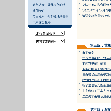
=
狗年话犬：除暴安良的特
龙湾一抢劫盗窃团伙
=
殊“警员”
“第二汽车站”大肆“调
=
诸暨女教导员荣获维
老百姓24小时都能见到警察
风景这边独好
第三版：世相
=
电子保安
=
廿万住房补贴一对劳
=
不远万里献计献策
=
屡屡在山道上抢劫的
=
擅自截货款用来娶新
=
收钱时欢畅判刑时懊
=
听了迷信话女性墓遭
=
生意做赔了开车去行
=
连连失车丢被 竟是设
第五版：深度