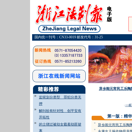
国内统一刊号：CN33-0019 邮发代号：31-25
异乡闹元宵民工乐陶
监狱划分类型 罪犯分类关
押
·
一桩“
解纠纷有针对性 创平安有
第一版：精华
开拓性
=
的士绕过被劫女载着劫匪驶
异乡闹元宵民工乐陶
=
离
永康女儿骗衣物母亲