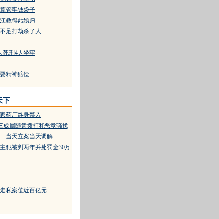
算管牢钱袋子
江救得姑娘归
不足打劫杀了人
人死刑4人坐牢
要精神赔偿
天下
家药厂终身禁入
天近三成属随意拨打和恶意骚扰
 当天立案当天调解
主犯被判两年并处罚金30万
走私案值近百亿元