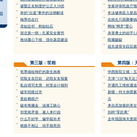
=
=
诸暨正名制度护公正入10优
专家评审民政厅预
=
=
奔的“出逃”事件的法律解读
冬泳健将跃入新昌
馆
=
=
翰墨也在行
在校生只因聚餐钱
=
=
亲如近邻 刚如钻石
网络“网罗”爱心
=
=
浙北第一哨：扎紧安全篱笆
杀害勇士的凶手1
=
=
推动重心下移 强化基层建设
暗藏龌龊
=
祖先遗骨失踪后索
第三版：世相
第四版：
=
=
笔墨描绘绚烂的新生画卷
华西医院立规：五
=
=
窃取女友巨款 还陪女友报案
天津:“110”每
=
=
私自填写支票 村里会计领刑
开通民工维权通道
=
=
破车招摇过市
新疆：特大倒票案
=
查处赖税户
元
=
=
破布堆藏金 油漆工昧心
来自高加索的美女
=
=
邻里闹矛盾 雇人来行凶
别样“零距离”
=
=
什么不好学 偏学敲诈术
去年我国海关查获
=
狭路不相让 动手致死伤