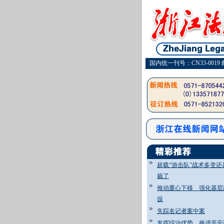
国内统一刊号：CN33-0019 
超载“游击队”战术多变还
栽了
推动重心下移 强化基层
设
失踪名记者案中案
发挥综治优势 推进平安