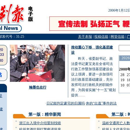
2006年1月1
邮发代号：31-25
关于本报
|
投稿信箱
|
网管信箱
|
推动重心下移 强化基层建
设
昨天，省委副书记、政
法委书记夏宝龙在全省司法
行政工作暨加强基层建设会
议上强调，要进一步加强司
法行政基层基础建设，充分
发挥司法行政机关的职能作
翰墨也在行
用，为我省实施“十一五”规划
提供……
是
·
日记能判定豪宅的归属吗
·
奔的“出逃”事件的法律解读
·
笔
建
第一版：精华新闻
第二版：
=
=
浙江出入境中介结盟别找错
温岭交通死亡人数
=
=
建
杭州老酒壮胆打警察进班房
杭州人大代表定向