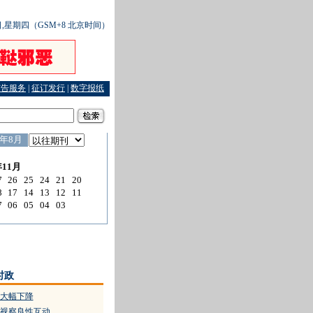
2日,星期四（GSM+8 北京时间）
广告服务
|
征订发行
|
数字报纸
墨描绘绚烂的新生画卷
·
温岭交通死亡人数大幅下降
·
浙北第一哨：扎紧安全篱笆
·
推动
时政
大幅下降
视察良性互动