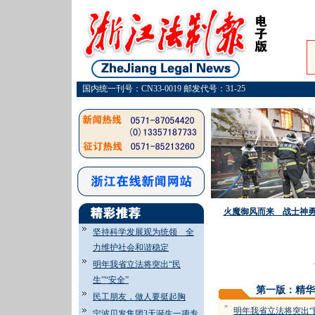
国内统一刊号：CN33-0019 邮发代号：31-25
火魔御风而来 战士神
坚持科学发展观为统领 全
力维护社会和谐稳定
·
明年我省立法将突出“民
生”“安全”
第一版：精华
民工朋友，做人要挺起胸
=
明年我省立法将突出“民
宁波贝发集团3天诞生一项专