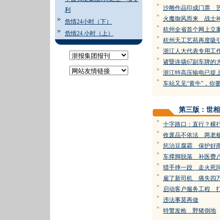
=
沙雕作品印成门票 
利
=
火魔御风而来 战士
危情24小时（下）
=
杭州全省首个网上立
危情24 小时（上）
=
杭州天工艺苑再度吸
=
浙江人大代表专用工
=
诸暨连撬67副车牌的
=
浙江特高压输电已提
=
车站又见“黄牛”，你
第三版：世相
=
十字路口：直行？横
=
收废品不依法 两老
=
惩治豆腐霸 保护好
=
车撑脚脱落 补医费
=
猎手摔一跤 走火死
=
雇了新司机 痛失四
=
启动客户服务工程 
=
违法事莫再做
=
特警发枪 野猪倒地