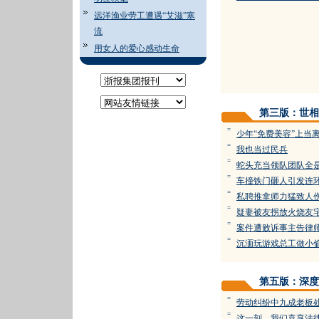
远洋渔业劳工遭遇“艾滋”寒
流
用女人的爱心感动生命
第三版：世相
=
少年“免费美容”上当
=
我也当过民兵
=
蛇头充当领队团队全
=
车撞铁门砸人引发连
=
私聘推拿师力猛致人
=
疑妻被友拐放火烧友
=
案件遭败诉事主告律
=
沉湎玩游戏总工做小
第五版：深度
=
劳动纠纷中九成老板
=
这一刻，我们喜享法