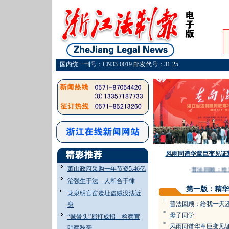
国内统一刊号：CN33-0019 邮发代号：31-25
风雨同谱华章巨变见证
萧山政府采购一年节资5.46亿
·
普法回顾：给我
治强生于法 人和合于律
第一版：精华
龙泉明官窑遗址盗贼没法近
=
普法回顾：给我一天
身
=
母子同学
“贼骨头”屈打成招 检察官
=
风雨同谱华章巨变见
明察秋毫