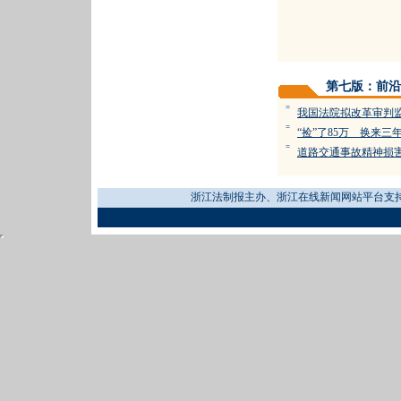
第七版：前沿
=
我国法院拟改革审判
=
“捡”了85万 换来三
=
道路交通事故精神损
浙江法制报主办、浙江在线新闻网站平台支持