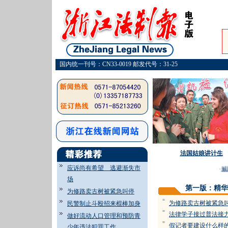
国内统一刊号：CN33-0019 邮发代号：31-25
法国姑娘讲计生
应诉尚有希望 逃避渐失市
·
贼
场
第一版：精华
为修路卖古树被紧急叫停
=
为修路卖古树被紧急
民警制止斗殴招来棍棒加身
=
法律学子接过普法接
做好流动人口管理和预防青
=
假记者要建设什么样的
少年违法犯罪工作