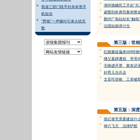
=
湖州挑糠民工开起“兵
我省三部门联手封杀有害手
=
诸暨剖析典型案例警
机短信
=
鄞州广电站站长“触电
“野狼”一声嚎叫引来火铳无
=
法国姑娘讲计生
数
第三版：世相
=
红眼赌徒骗来600吨
=
继父墓碑遭损 哥哥
=
无物虚开票 案发还
=
好男儿当兵去
=
文盲托管账 工资被
第五版：深度
=
假记者究竟要建设什么
=
神六飞天 法律护航