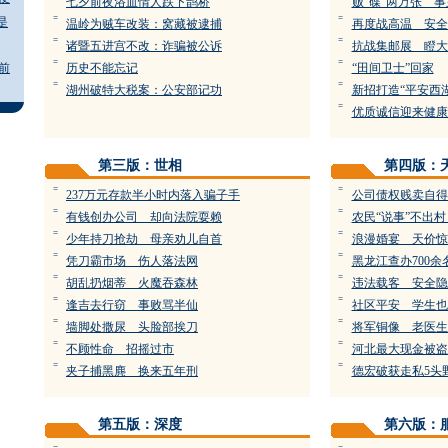
七夕前夜浴血情人跌下鹊桥
贩“碟”两万张 事
=
=
是
温岭为贼车改装：窝藏被逮捕
再度战高温 安全
=
=
诸暨五进宫不改：诈骗被公诉
抗战集邮展 瞪大
=
=
前
历史不能忘记
“田间卫士”回家
=
=
湖州破特大税案：公安部记功
新招打造“平安西湖
=
优质诚信迎来健康
第三版：世相
第四版：
=
=
237万元存款半小时内落入骗子手
公司债权贱卖自得
=
=
有钱创办公司 却向法院耍赖
农民“说事”不出
=
=
少年持刀抢劫 母亲劝儿自首
浪漫婚宴 天价惊
=
=
凭刀霸市场 伤人落法网
黑龙江查办700余
=
=
胡乱扔烟蒂 火魔吞森林
违法载客 安全隐
=
=
逢吉去行窃 事败骂半仙
社区平安 学生也
=
=
墙脚处撒尿 头脸部挨刀
将军铜像 老医生
=
=
不顾性命 招摇过市
河北最大现金被盗
=
=
夹子捕黑麂 换来五年刑
德宏破获走私5头
第五版：深度
第六版：