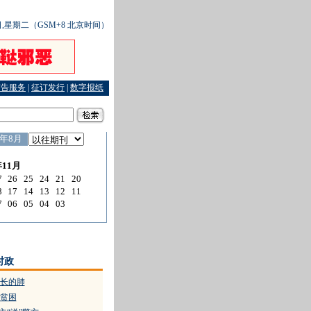
6日,星期二（GSM+8 北京时间）
广告服务
|
征订发行
|
数字报纸
·
直销法规带给消费者便利
·
私欲膨胀的“打私办主任”
·
急鼓声中抢救戏曲“活化石”
时政
长的肺
贫困