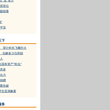
主“送”警方
居首位
眼睛看
”
平安
天下
 审计科长飞蛾扑火
村 化解多少仇和怨
人
名国有资产“蛀虫”
患多
出力
捐赠
案告破
野生亚洲象案
服务