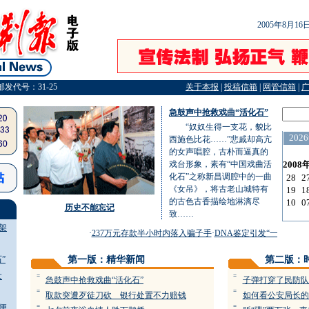
2005年8月1
邮发代号：31-25
关于本报
|
投稿信箱
|
网管信箱
|
急鼓声中抢救戏曲“活化石”
“奴奴生得一支花，貌比
西施色比花……”悲戚却高亢
的女声唱腔，古朴而逼真的
戏台形象，素有“中国戏曲活
化石”之称新昌调腔中的一曲
《女吊》，将古老山城特有
的古色古香描绘地淋漓尽
历史不能忘记
致……
架
·
237万元存款半小时内落入骗子手
·
DNA鉴定引发“一命两尸”案
”
第一版：精华新闻
第二版：
太
=
=
急鼓声中抢救戏曲“活化石”
子弹打穿了民防队
=
=
取款突遭歹徒刀砍 银行处置不力赔钱
如何看公安局长的
便
=
=