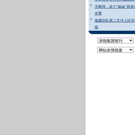
天晓得，这个“妹妹”原来
女警
援藏归队第二天冲上抗灾
线