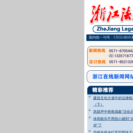
国内统一刊号：CN33-0019 
建设文化大省中的法律框
（下）
急鼓声中抢救戏曲“活化石
休闲娱乐不用担心碰到“
岁”了
华侨在侨乡打官司既快又