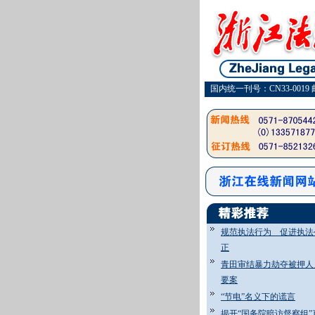
国内统一刊号：CN33-0019 
规范执法行为 促进执法
正
青田审结暴力劫夺被押人
要案
“节电”名义下的谎言
揭开“国务院暗访督察组”