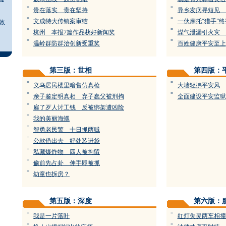
=
=
贵在落实 贵在坚持
异乡发病寻短见 
=
=
文成特大传销案审结
一伙摩托“猎手”
效
=
=
杭州 本报7篇作品获好新闻奖
煤气泄漏引火灾 
=
=
温岭群防群治创新受重奖
百姓健康平安至上
第三版：世相
第四版：
=
=
义乌居民楼里暗售仿真枪
大墙轻拂平安风
=
=
亲子鉴定明真相 弃子蠢父被刑拘
全面建设平安监狱
=
雇了歹人讨工钱 反被绑架遭凶险
=
我的美丽海螺
=
智勇老民警 十日抓两贼
=
公款借出去 好处装进袋
=
私藏爆炸物 四人被拘留
=
偷前先占卦 伸手即被抓
=
幼童也拆房？
第五版：深度
第六版：
=
=
我是一片落叶
红灯失灵两车相撞
=
=