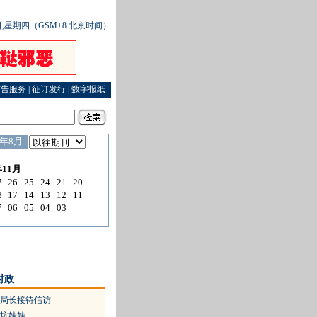
9日,星期四（GSM+8 北京时间）
广告服务
|
征订发行
|
数字报纸
墙轻拂平安风
·
昨起全省基层公安局长接待信访
·
描绘和谐稳定的绚丽画卷
时政
局长接待信访
坑娃娃