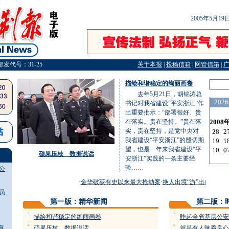
2005年5月1
邮发代号：31-25
关于本报
|
投稿信箱
|
网管信箱
|
描绘和谐稳定的绚丽画卷
去年5月21日，胡锦涛总
书记对我省建设“平安浙江”作
出重要批示：“部署很好。贵
在落实。贵在坚持。”贵在落
实，贵在坚持，是党中央对
我省建设“平安浙江”的殷切期
望，也是一年来我省建设“平
硕果压枝 数据说话
安浙江”实践的一条主要经
验……
公
·
金华破获有史以来最大抢劫案
·
换人出境“游”出的麻烦
·
大
员
第一版：精华新闻
第二版：
=
=
描绘和谐稳定的绚丽画卷
昨起全省基层公安
=
=
真
硕果压枝 数据说话
就是有人昧着良心