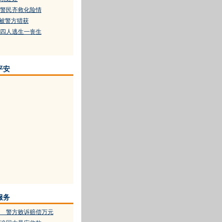
警民齐救化险情
终被警方猎获
四人逃生一丧生
平安
服务
 警方败诉赔偿万元