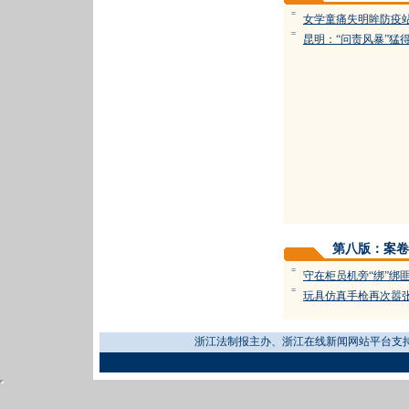
=
女学童痛失明眸防疫
=
昆明：“问责风暴”猛
第八版：案卷
=
守在柜员机旁“绑”绑
=
玩具仿真手枪再次嚣
浙江法制报主办、浙江在线新闻网站平台支持