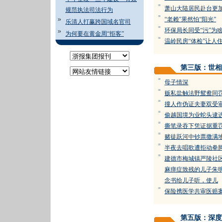
=
萧山大陆居民赴台更
规范执法司法行为
=
“老赖”果然怕“阳光”
乐清人打赢跨国域名官司
=
环保局长同受“污”为
为何要在黄金周“拒客”
=
温岭民房“体检”让人
第三版：世相
=
母子情深
=
贩私盐触法野鸳鸯同
=
撞人作伪证夫妻双受
=
偷越国境为业蛇头逮
=
撕笔录吞下凭证据重
=
赌徒跃河中钞票撒满
=
半夜去唱歌遭拒动拳
=
建德市梅城镇严陵社
麻痹症致残的儿子朱明
念书给儿子听，使儿
=
保险携医学共审医赔
第五版：深度