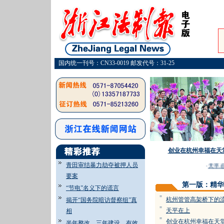
国内统一刊号：CN33-0019 邮发代号：31-25
创业在杭州幸福在天
青田审结暴力劫夺被押人员
·
天平在
要案
第一版：精华
“节电”名义下的谎言
=
杭州管管高架桥下的
揭开“国务院暗访督察组”真
=
天平在上
相
=
创业在杭州幸福在天
半年整改 三年建设 有效