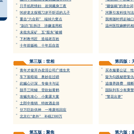
警
=
=
只手掐死情妇 岩洞藏身三夜
“砸饭碗”的潜台词
=
=
90岁老太探视72岁不听话的儿子
河豚引发科技与法
=
=
重击“六合彩” 端掉六窝点
我将随时捋起袖口
=
=
“副总”乱拆迁 涉嫌滥用权
温州医院麻醉药相
=
未批先采矿 五“股东”被捕
=
下村教书匠 造福老百姓
=
十年前贩枪 十年后自首
第三版：世相
第四版：
=
=
青年才俊开办卖淫公司广揽生意
买衣服要公证 性
=
=
车下装暗箱 奥妙在过磅
疑为勾践秘密复仇
=
=
此贼心计深 专偷卡与证
追缴养路费 撞断
=
=
脱手三吨鳗 货款如黄鹤
国际列车少有乘警
=
=
攻贼先攻心 小案露大案
“警花出更”
=
土郎中推销 特效酒走俏
=
廿万巨款供神 一堆废纸回应
=
北京仨“老外” 补税2300万
第五版：聚焦
第六版：