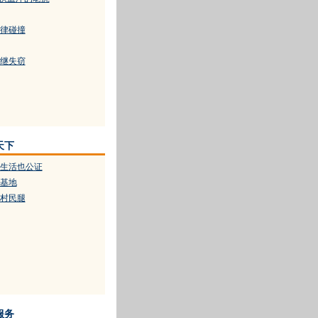
律碰撞
继失窃
天下
生活也公证
基地
村民腿
服务