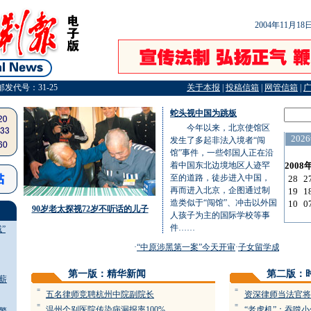
2004年11月1
邮发代号：31-25
关于本报
|
投稿信箱
|
网管信箱
|
蛇头视中国为跳板
今年以来，北京使馆区
发生了多起非法入境者“闯
馆”事件，一些邻国人正在沿
着中国东北边境地区人迹罕
至的道路，徒步进入中国，
再而进入北京，企图通过制
造类似于“闯馆”、冲击以外国
90岁老太探视72岁不听话的儿子
人孩子为主的国际学校等事
件……
”
·
“中原涉黑第一案”今天开审
·
子女留学成贪官敛财
第一版：精华新闻
第二版：
薪
=
=
五名律师竞聘杭州中院副院长
资深律师当法官将
=
=
温州个别医院传染病漏报率100%
“老虎机”：吞噬