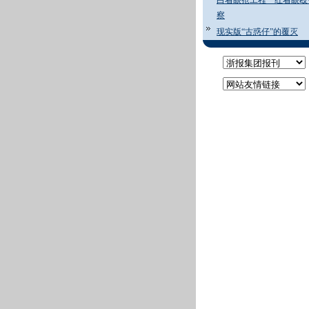
白着眼抢工程 红着眼殴
察
现实版“古惑仔”的覆灭