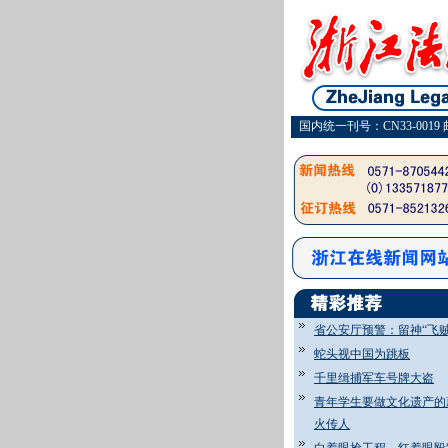
国内统一刊号：CN33-0019 
省公安厅预警：留神“飞贼
蛇头视中国为跳板
千里缉捕军车号牌大盗
青年学生要做文化遗产的
火传人