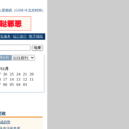
8日,星期四（GSM+8 北京时间）
广告服务
|
征订发行
|
数字报纸
捷径
·
蛇头视中国为跳板
·
初中孩子被定为第一大股东
·
廿万巨款供神 一堆废纸回应
·
资
时政
成趋势
小伙血汗的老虎