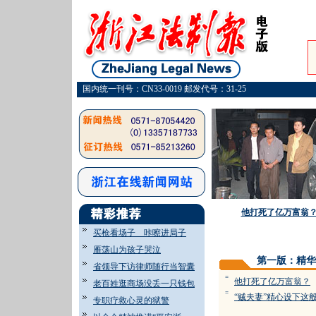
国内统一刊号：CN33-0019 邮发代号：31-25
他打死了亿万富翁
买枪看场子 咔嚓进局子
雁荡山为孩子哭泣
第一版：精华
省领导下访律师随行当智囊
=
他打死了亿万富翁？
老百姓逛商场没丢一只钱包
=
“贼夫妻”精心设下这
专职疗救心灵的狱警