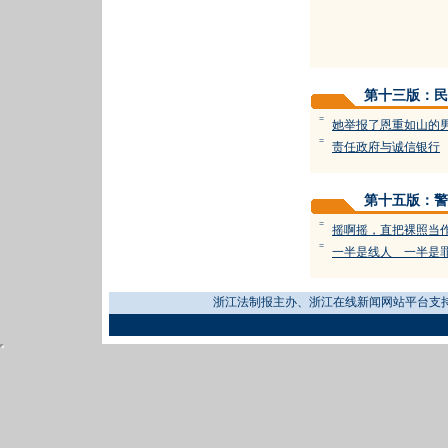
第十三版：民
=
她举报了恩重如山的
=
责任政府与诚信银行
第十五版：警
=
摇啊摇，直把裸照当
=
一半是线人 一半是
浙江法制报主办、浙江在线新闻网站平台支持