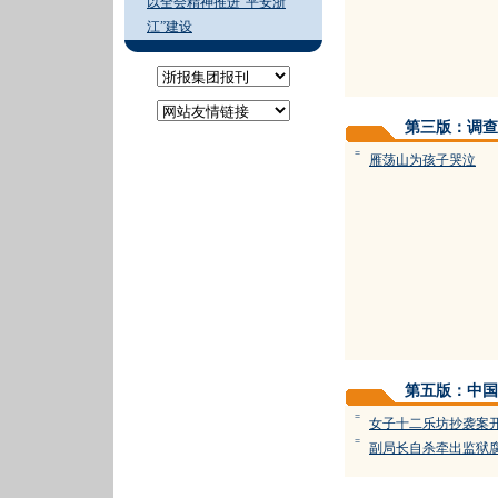
以全会精神推进“平安浙
江”建设
第三版：调查
=
雁荡山为孩子哭泣
第五版：中国
=
女子十二乐坊抄袭案
=
副局长自杀牵出监狱