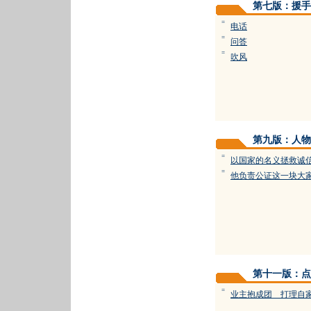
第七版：援手
=
电话
=
问答
=
吹风
第九版：人物
=
以国家的名义拯救诚
=
他负责公证这一块大
第十一版：点
=
业主抱成团 打理自