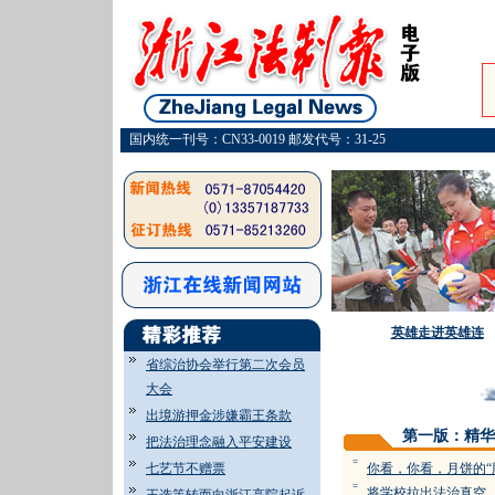
国内统一刊号：CN33-0019 邮发代号：31-25
英雄走进英雄连
省综治协会举行第二次会员
大会
·
这
出境游押金涉嫌霸王条款
第一版：精华
把法治理念融入平安建设
=
七艺节不赠票
你看，你看，月饼的“
=
将学校拉出法治真空