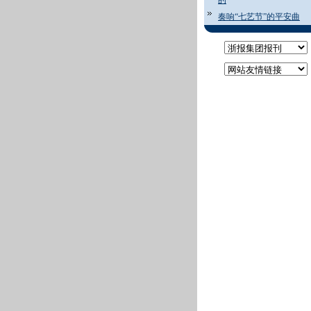
的
奏响“七艺节”的平安曲