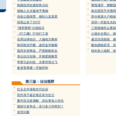
=
=
铁路杭州站逃犯终点站
警报凄厉 警
=
=
植物人丈夫被准予离婚
南京医院手术透明
=
=
伪造公园假票 领到入监真票
部分税源大户税收
=
=
田凤山贪了503万
深圳一对超生夫妇
=
=
“维和警察”沙场练兵
三类困难民众看病
=
=
《打工棚》打动打工者
公德永在我心 德
=
=
实用法律知识 入编地方教材
雇员洗澡致残 雇
=
=
购买枪支护赌 途经金华被截
貌似嫖娼卖淫 其
=
=
国庆长假将临 严查船舶安全
镇长收人钱财 坐
=
拿出抗日实物 开展爱国教育
=
苹果引起纠纷 夫妻劳燕分飞
=
集资售黄碟一齐被刑拘
第三版：法治视野
=
红头文件侵权也可起诉
=
拒作亲子鉴定推定其为生父
=
案件应当多调解 诉讼更加人性化
=
规则引发争议：贪污多少判死刑？
=
坐堂问案