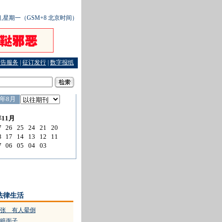
0日,星期一（GSM+8 北京时间）
广告服务
|
征订发行
|
数字报纸
胡锦涛任中共中央军委主席
·
平安建设专家建言
·
伪造公园假票 领到入监真票
法律生活
张 有人晕倒
赔面子