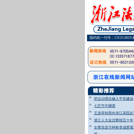
国内统一刊号：CN33-0019 
把法治理念融入平安建设
七艺节不赠票
王选等转而向浙江高院起
浙江人大走过辉煌五十年
女警花是怎样蜕变成罂粟