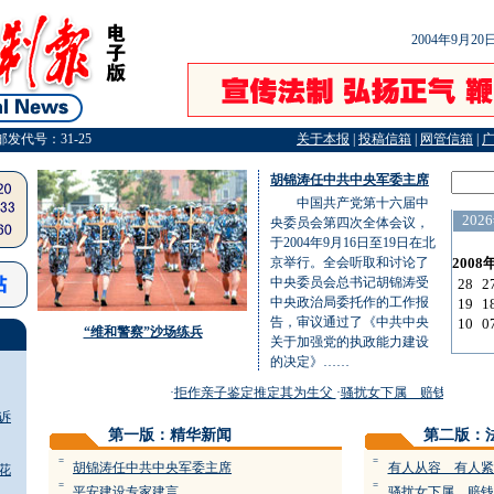
2004年9月2
邮发代号：31-25
关于本报
|
投稿信箱
|
网管信箱
|
胡锦涛任中共中央军委主席
中国共产党第十六届中
央委员会第四次全体会议，
于2004年9月16日至19日在北
京举行。全会听取和讨论了
中央委员会总书记胡锦涛受
中央政治局委托作的工作报
告，审议通过了《中共中央
“维和警察”沙场练兵
关于加强党的执政能力建设
的决定》……
·
拒作亲子鉴定推定其为生父
·
骚扰女下属 赔钱赔面子
·
诉
第一版：精华新闻
第二版：
=
=
胡锦涛任中共中央军委主席
有人从容 有人紧
花
=
=
平安建设专家建言
骚扰女下属 赔钱