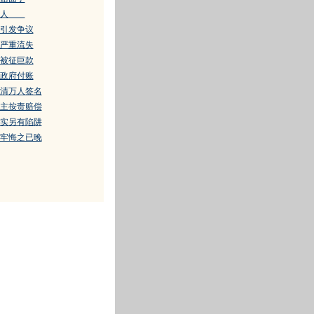
醒国人
引发争议
严重流失
被征巨款
政府付账
清万人签名
主按责赔偿
实另有陷阱
牢悔之已晚