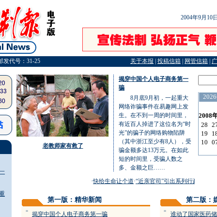
2004年9月1
邮发代号：31-25
关于本报
|
投稿信箱
|
网管信箱
|
揭穿中国个人电子商务第一
骗
8月底9月初，一起重大
网络诈骗事件在易趣网上发
生。在不到一周的时间里，
有近百人掉进了这位名为“时
光”的骗子的网络购物陷阱
（其中浙江至少有8人），受
老教师家有救了
骗金额多达13万元。在如此
短的时间里，受骗人数之
多、金额之巨……
一
·
快给生命让个道
·
“近亲官司”引出系列行政官司
·
揭
重
第一版：精华新闻
第二版：
=
=
揭穿中国个人电子商务第一骗
谁动了国家医药储
儿