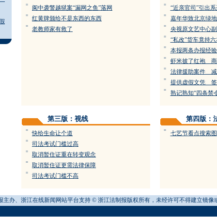
=
=
阆中袭警越狱案“漏网之鱼”落网
“近亲官司”引出
=
=
红黄牌颁给不是东西的东西
嘉年华致北京绿地
假
=
=
老教师家有救了
央视原文艺中心副
=
“私改”货车竟持
=
本报两条办报经验
=
虾米披了红袍 商
=
法律援助案件 减
=
提供虚假文凭 签
=
熟记熟知“四条禁
第三版：视线
第四版：
=
=
快给生命让个道
七艺节看点搜索图
=
司法考试门槛过高
=
取消暂住证重在转变观念
=
取消暂住证更需法律保障
=
司法考试门槛不高
报主办、浙江在线新闻网站平台支持 © 浙江法制报版权所有，未经许可不得建立镜像