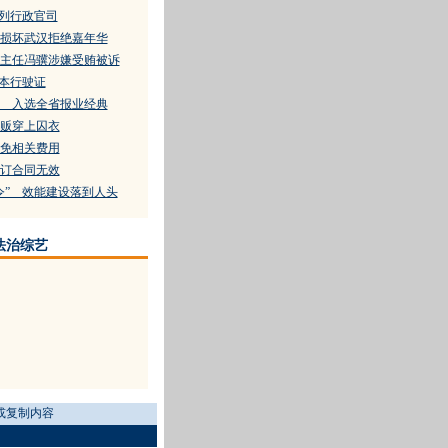
系列行政官司
损坏武汉拒绝嘉年华
主任冯骥涉嫌受贿被诉
六本行驶证
 入选全省报业经典
贩穿上囚衣
免相关费用
订合同无效
令” 效能建设落到人头
法治综艺
或复制内容