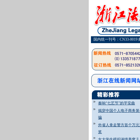
国内统一刊号：CN33-0019 
奏响“七艺节”的平安曲
揭穿中国个人电子商务第
骗
外省人拿走警方首个万元
奖
女大学生模拟谈情养窝