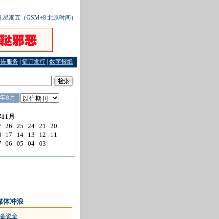
0日,星期五（GSM+8 北京时间）
广告服务
|
征订发行
|
数字报纸
穿中国个人电子商务第一骗
·
红黄牌颁给不是东西的东西
媒体冲浪
备资金