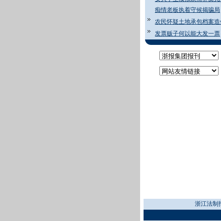
痴情老板执着守候揭骗局
农民怀疑土地承包档案造
发票贩子何以能大发一票
浙江法制