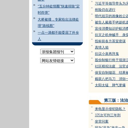
=
习近平等领导带头为
“五分钟处情圈”快速排除“定
=
抢险仍在进行
时炸弹”
=
明代祖宗的画像姓公
大桥被撞，专家给出法律处
=
被告人戴着手铐趁机
理“路线图”
=
宣传消费知识护航消
一点一滴都不能委屈了外乡
=
抗灾之机伸贼手 身
人
=
投标前各方茶室密谋
=
真情入箱
=
抗议小泉再拜鬼
=
股份制银行终于现浙
=
社区模拟法庭 法官
=
保安自制烟花 结果
=
截获八把马刀 消弥
=
太阳太猛 脾气更爆
第三版：法治
=
来电显示侵犯隐私？
=
3万次可判三年刑
=
坐堂问案
=
同为“蓝鸟”并非一鸟