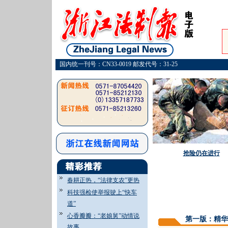
国内统一刊号：CN33-0019 邮发代号：31-25
抢险仍在进行
春耕正热，“法律支农”更热
科技强检使举报驶上“快车
道”
心香瓣瓣：“老娘舅”动情说
第一版：精华
故事