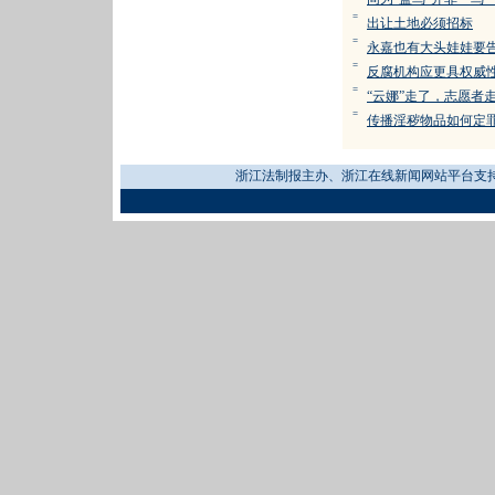
=
出让土地必须招标
=
永嘉也有大头娃娃要
=
反腐机构应更具权威
=
“云娜”走了，志愿者
=
传播淫秽物品如何定
浙江法制报主办、浙江在线新闻网站平台支持