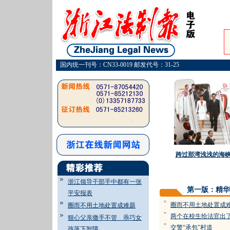
国内统一刊号：CN33-0019 邮发代号：31-25
跨过那湾浅浅的海
浙江领导干部手中都有一张
第一版：精华
平安报表
=
圈而不用土地处置成
圈而不用土地处置成难题
=
两个在校生给法官出
狠心父亲撒手不管 乖巧女
=
交警“承包”村道
孩落下智障