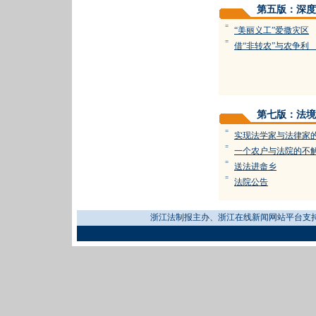
第五版：深度
=
“美丽义工”爱撒灾区
=
借“非转农”与农争利
第七版：法境
=
实现法学家与法律家
=
一个农户与法院的不
=
送法进畲乡
=
法院公告
浙江法制报主办、浙江在线新闻网站平台支持