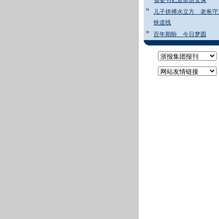
省委书记查奥运安保
儿子拼搏水立方 老爸守
铁道线
百年期盼 今日梦圆