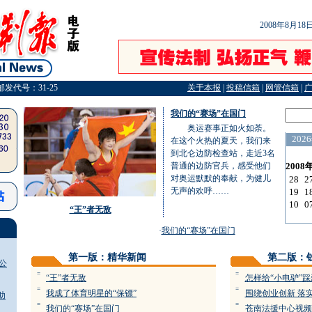
2008年8月1
邮发代号：31-25
关于本报
|
投稿信箱
|
网管信箱
|
我们的“赛场”在国门
奥运赛事正如火如荼。
在这个火热的夏天，我们来
到北仑边防检查站，走近3名
普通的边防官兵，感受他们
对奥运默默的奉献，为健儿
无声的欢呼……
“王”者无敌
·
我们的“赛场”在国门
第一版：精华新闻
第二版：
公
=
=
“王”者无敌
怎样给“小电驴”
=
=
我成了体育明星的“保镖”
围绕创业创新 
助
=
=
我们的“赛场”在国门
苍南法援中心视频