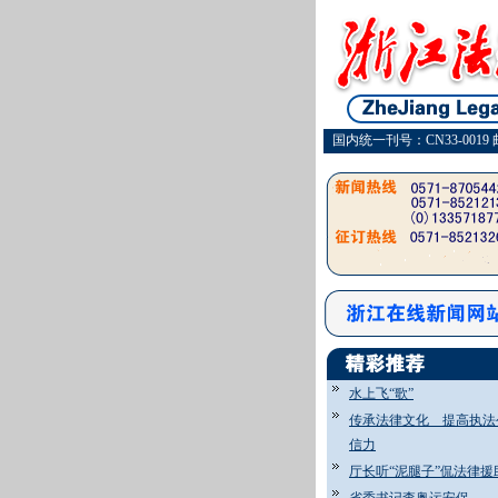
国内统一刊号：CN33-0019 
水上飞“歌”
传承法律文化 提高执法
信力
厅长听“泥腿子”侃法律援