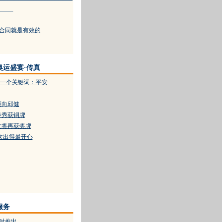
企业
了合同就是有效的
奥运盛宴·传真
一个关键词：平安
砸向邱健
春秀获铜牌
女将再获奖牌
次出得最开心
服务
适时推出