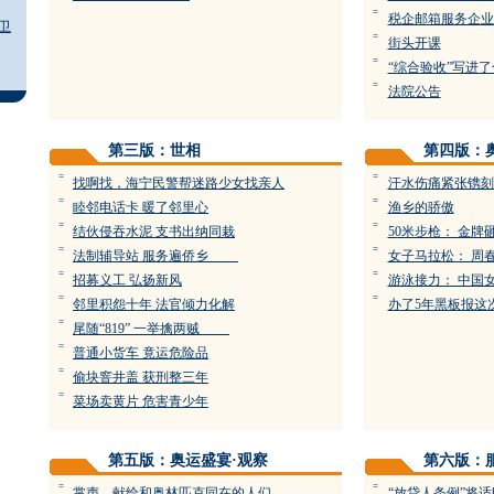
=
税企邮箱服务
卫
=
街头开课
=
“综合验收”写进
=
法院公告
第三版：世相
第四版：
=
=
找啊找，海宁民警帮迷路少女找亲人
汗水伤痛紧张镌刻
=
=
睦邻电话卡 暖了邻里心
渔乡的骄傲
=
=
结伙侵吞水泥 支书出纳同栽
50米步枪： 金牌
=
=
法制辅导站 服务遍侨乡
女子马拉松： 周
=
=
招募义工 弘扬新风
游泳接力： 中国
=
=
邻里积怨十年 法官倾力化解
办了5年黑板报这
=
尾随“819” 一举擒两贼
=
普通小货车 竟运危险品
=
偷块窨井盖 获刑整三年
=
菜场卖黄片 危害青少年
第五版：奥运盛宴·观察
第六版：
=
=
掌声，献给和奥林匹克同在的人们
“放贷人条例”将