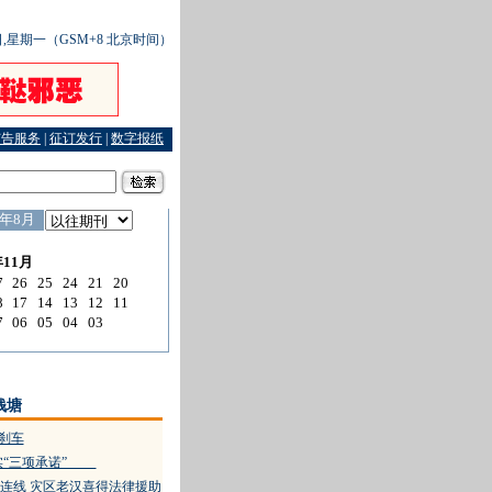
8日,星期一（GSM+8 北京时间）
广告服务
|
征订发行
|
数字报纸
钱塘
踩刹车
落实“三项承诺”
连线 灾区老汉喜得法律援助